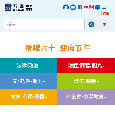
0結帳
飛躍六十 迎向百年
法律/政治
財經/商管/觀光
文/史/哲/期刊
理工/醫護
教育/心理/傳播
小五南/中等教育