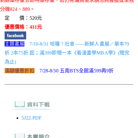
剩餘庫存量非即時庫存量，若仍有購買需求請洽詢客服或業務
分機824、889。
定 價：520元
優惠價格：411元
主題書展
7/10-8/31 哈囉！社會——新鮮人書展／單本79
折 2本75折 起；滿399即贈一本《看漫畫學MBA學》(贈完
為止)
滿額優惠折扣
7/28-8/30 五南BTS全館滿599再9折
5J22.PDF