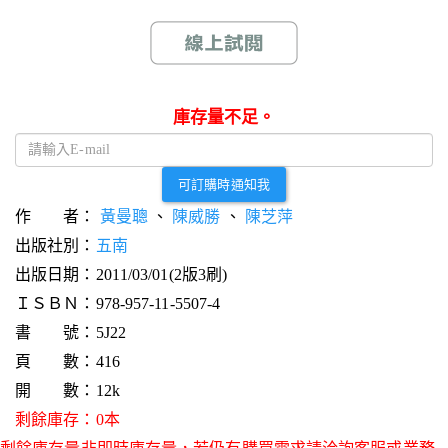
庫存量不足。
可訂購時通知我
作 者：
黃曼聰
、
陳威勝
、
陳芝萍
出版社別：
五南
出版日期：2011/03/01(2版3刷)
ＩＳＢＮ：978-957-11-5507-4
書 號：5J22
頁 數：416
開 數：12k
剩餘庫存：0本