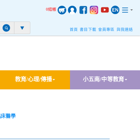
0結帳
首頁
書目下載
會員專區
與我連絡
教育/心理/傳播
小五南/中等教育
臨床醫學