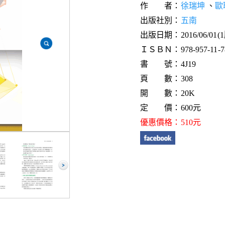
作 者：
徐瑞坤
、
歐
出版社別：
五南
出版日期：2016/06/01(
ＩＳＢＮ：978-957-11-78
書 號：4J19
頁 數：308
開 數：20K
定 價：600元
優惠價格：510元