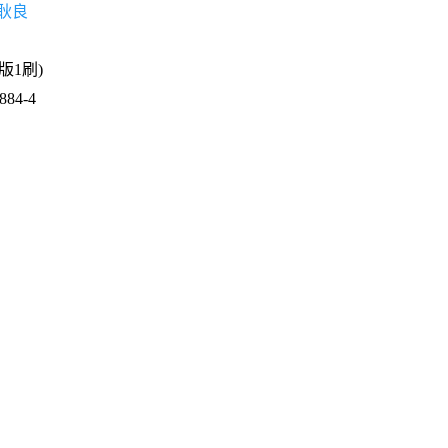
耿良
1版1刷)
84-4