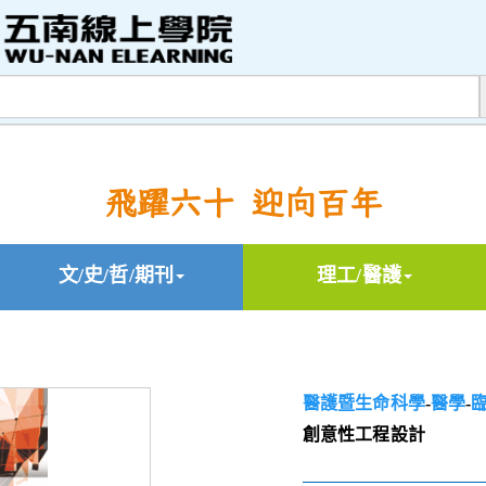
飛躍六十 迎向百年
文/史/哲/期刊
理工/醫護
醫護暨生命科學
-
醫學
-
創意性工程設計