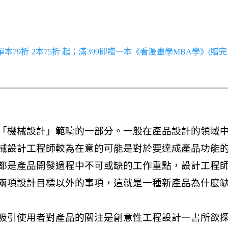
／單本79折 2本75折 起；滿399即贈一本《看漫畫學MBA學》(贈完