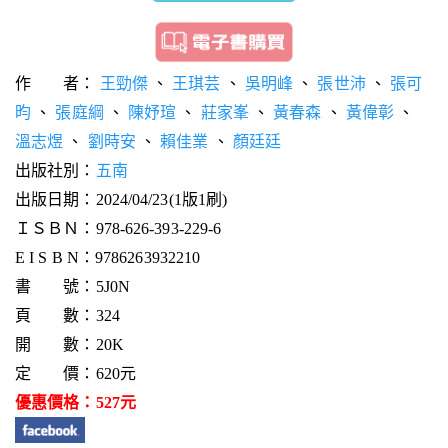
作 者：
王勁傑
、
王琪芸
、
吳明峰
、
張世沛
、
張可
昀
、
張庭綱
、
陳妤瑄
、
莊家峯
、
黃春森
、
黃偉彰
、
溫志煜
、
劉時安
、
賴佳業
、
顏廷廷
出版社別：
五南
出版日期：2024/04/23(1版1刷)
ＩＳＢＮ：978-626-393-229-6
E I S B N：9786263932210
書 號：5J0N
頁 數：324
開 數：20K
定 價：620元
優惠價格：527元