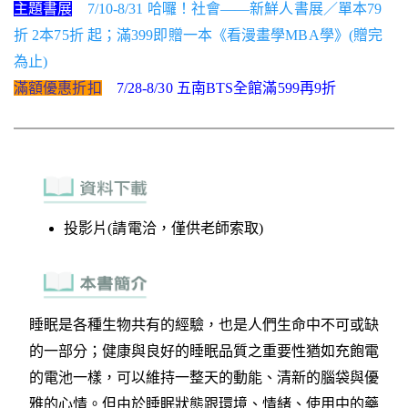
主題書展
7/10-8/31 哈囉！社會——新鮮人書展／單本79
折 2本75折 起；滿399即贈一本《看漫畫學MBA學》(贈完
為止)
滿額優惠折扣
7/28-8/30 五南BTS全館滿599再9折
投影片(請電洽，僅供老師索取)