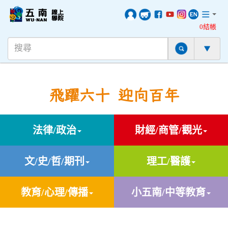
0結帳
飛躍六十 迎向百年
法律/政治
財經/商管/觀光
文/史/哲/期刊
理工/醫護
教育/心理/傳播
小五南/中等教育