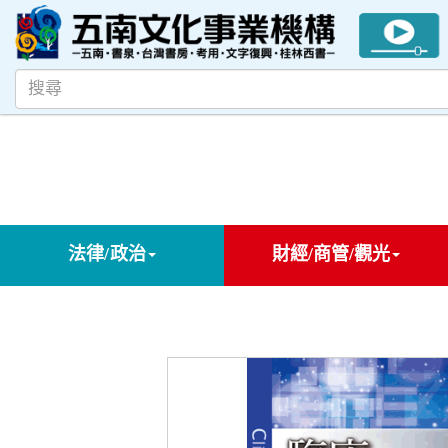
法律/政治
財經/商管/觀光