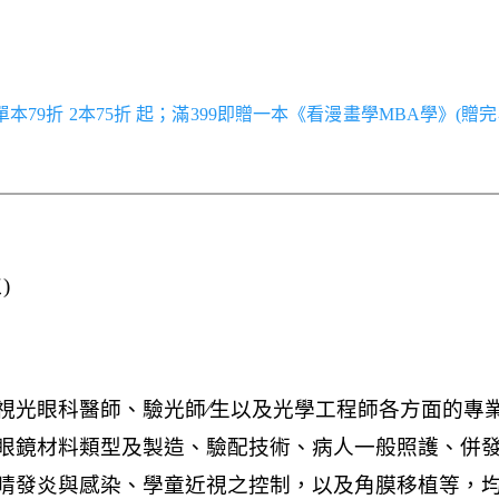
／單本79折 2本75折 起；滿399即贈一本《看漫畫學MBA學》(贈完
)