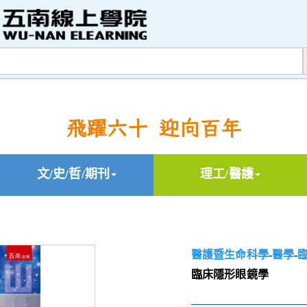
飛躍六十 迎向百年
文/史/哲/期刊
理工/醫護
醫護暨生命科學
-
醫學
-
臨床隱形眼鏡學