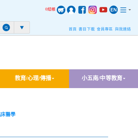
0結帳
首頁
書目下載
會員專區
與我連絡
教育/心理/傳播
小五南/中等教育
臨床醫學