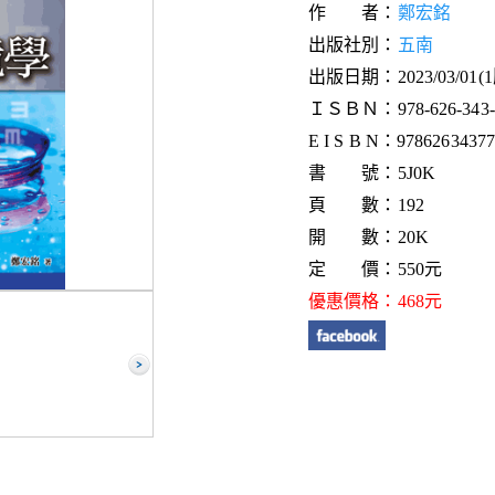
作 者：
鄭宏銘
出版社別：
五南
出版日期：2023/03/01(
ＩＳＢＮ：978-626-343-7
E I S B N：9786263437
書 號：5J0K
頁 數：192
開 數：20K
定 價：550元
優惠價格：468元