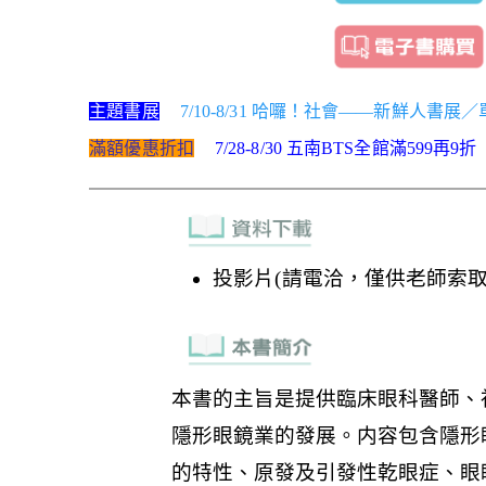
主題書展
7/10-8/31 哈囉！社會——新鮮人書展
滿額優惠折扣
7/28-8/30 五南BTS全館滿599再9折
投影片(請電洽，僅供老師索取