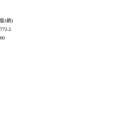
1版1刷)
72-2
760