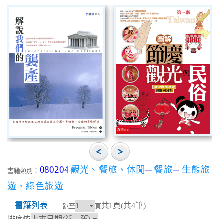
080204
觀光、餐旅、休閒
─
餐旅
─
生態旅
書籍類別：
遊、綠色旅遊
書籍列表
共1頁(共4筆)
跳至
頁
排序依