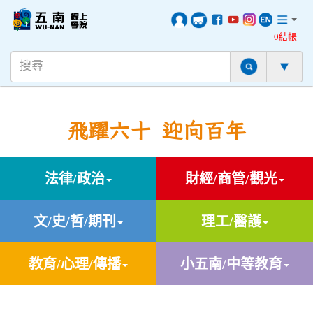
0結帳
飛躍六十 迎向百年
法律/政治
財經/商管/觀光
文/史/哲/期刊
理工/醫護
教育/心理/傳播
小五南/中等教育