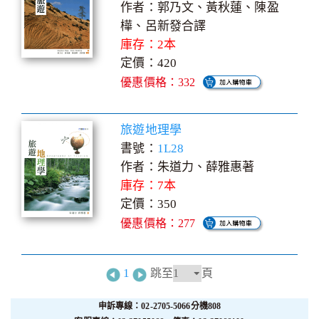
作者：郭乃文、黃秋蓮、陳盈
樺、呂新發合譯
庫存：2本
定價：420
優惠價格：332
旅遊地理學
書號：
1L28
作者：朱道力、薛雅惠著
庫存：7本
定價：350
優惠價格：277
1
跳至
頁
申訴專線：02-2705-5066分機808