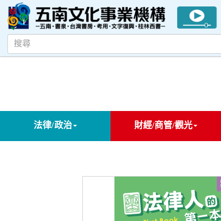
法律/政治
財經/商管/觀光