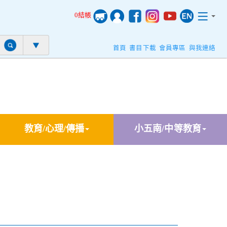
0結帳
首頁
書目下載
會員專區
與我連絡
教育/心理/傳播
小五南/中等教育