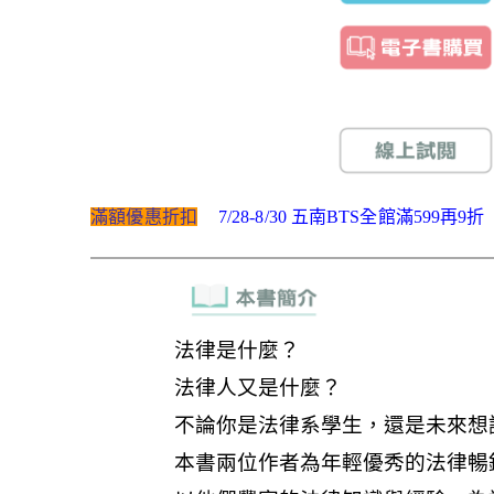
滿額優惠折扣
7/28-8/30 五南BTS全館滿599再9折