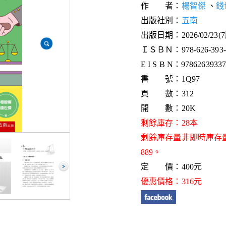
作 者：
楊智傑
、
錢
出版社別：
五南
出版日期：2026/02/23(
ＩＳＢＮ：978-626-393-3
E I S B N：9786263933
書 號：1Q97
頁 數：312
開 數：20K
剩餘庫存：28本
剩餘庫存量非即時庫存
889。
定 價：400元
優惠價格：316元