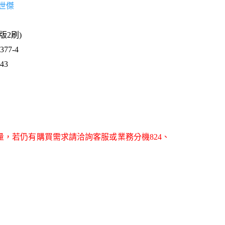
世傑
7版2刷)
77-4
743
量，若仍有購買需求請洽詢客服或業務分機824、