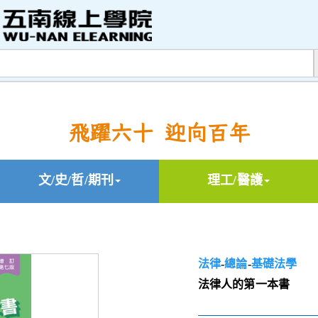
飛躍六十 迎向百年
文/史/哲/期刊
理工/醫護
法律
-
總論
-
基礎法學
法律人的第一本書