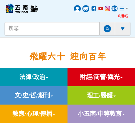
0結帳
飛躍六十 迎向百年
法律/政治
財經/商管/觀光
文/史/哲/期刊
理工/醫護
教育/心理/傳播
小五南/中等教育