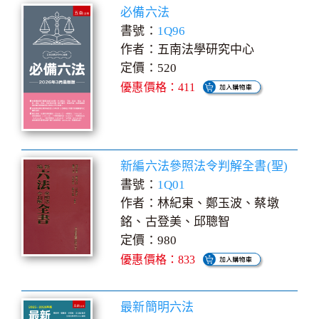
必備六法
書號：
1Q96
作者：五南法學研究中心
定價：520
優惠價格：411
新編六法參照法令判解全書(聖)
書號：
1Q01
作者：林紀東、鄭玉波、蔡墩
銘、古登美、邱聰智
定價：980
優惠價格：833
最新簡明六法