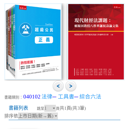
040102
法律
─
工具書
─
綜合六法
書籍類別：
書籍列表
共1頁(共3筆)
跳至
頁
排序依