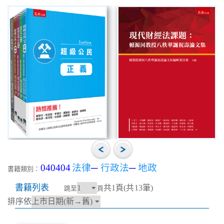
040404
法律
─
行政法
─
地政
書籍類別：
書籍列表
共1頁(共13筆)
跳至
頁
排序依