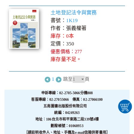
土地登記法令與實務
書號：
1K19
作者：張義權著
庫存：0本
定價：350
優惠價格：277
庫存量不足。
1
跳至
頁
申訴專線：02-2705-5066分機808
客服專線：02-27055066 傳真：02-27066100
五南圖書出版股份有限公司
統編：04249263
地址：106台北市和平東路二段339號4樓
劃撥帳號：01068953
［請註明收件人、地址、手機及e-mail信箱供寄書用］