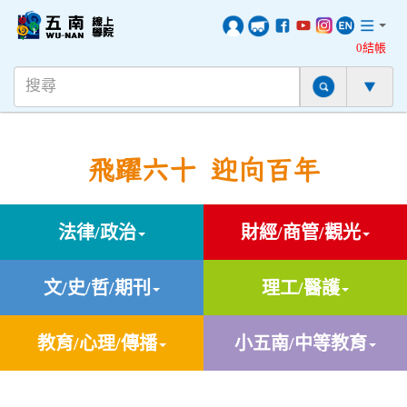
0結帳
飛躍六十 迎向百年
法律/政治
財經/商管/觀光
文/史/哲/期刊
理工/醫護
教育/心理/傳播
小五南/中等教育