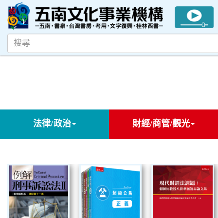
法律/政治
財經/商管/觀光