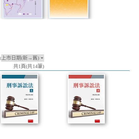
依
共1頁(共14筆)