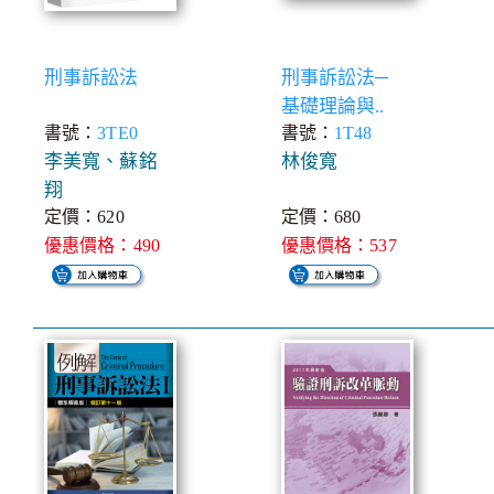
刑事訴訟法
刑事訴訟法─
基礎理論與..
書號：
3TE0
書號：
1T48
李美寬、蘇銘
林俊寬
翔
定價：620
定價：680
優惠價格：490
優惠價格：537