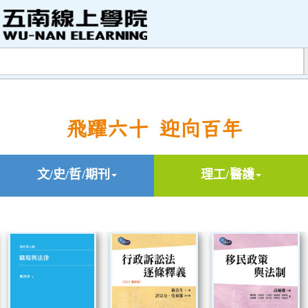
飛躍六十 迎向百年
文/史/哲/期刊
理工/醫護