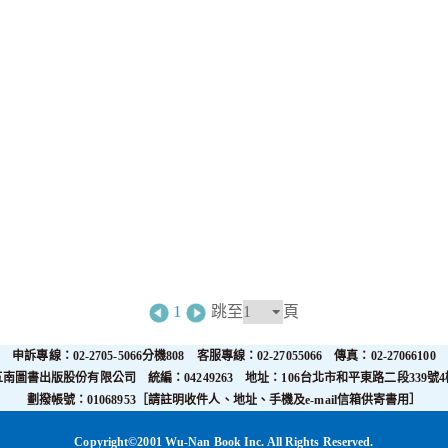
1
跳至
頁
申訴專線：02-2705-5066分機808 客服專線：02-27055066 傳真：02-27066100
五南圖書出版股份有限公司 統編：04249263 地址：106台北市和平東路二段339號4
劃撥帳號：01068953［請註明收件人、地址、手機及e-mail信箱供寄書用］
Copyright©2001 Wu-Nan Book Inc. All Rights Reserved.