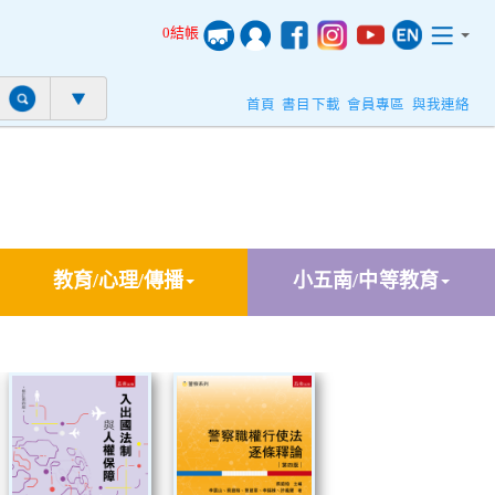
0結帳
首頁
書目下載
會員專區
與我連絡
教育/心理/傳播
小五南/中等教育