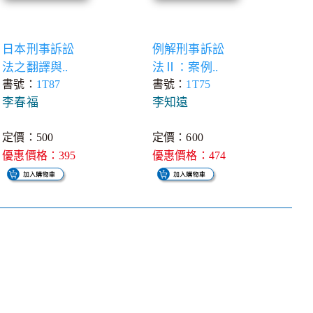
日本刑事訴訟
例解刑事訴訟
法之翻譯與..
法Ⅱ：案例..
書號：
1T87
書號：
1T75
李春福
李知遠
定價：500
定價：600
優惠價格：395
優惠價格：474