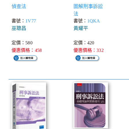
偵查法
圖解刑事訴訟
法
書號：
1V77
書號：
1QKA
巫聰昌
黃耀平
定價：580
定價：420
優惠價格：458
優惠價格：332