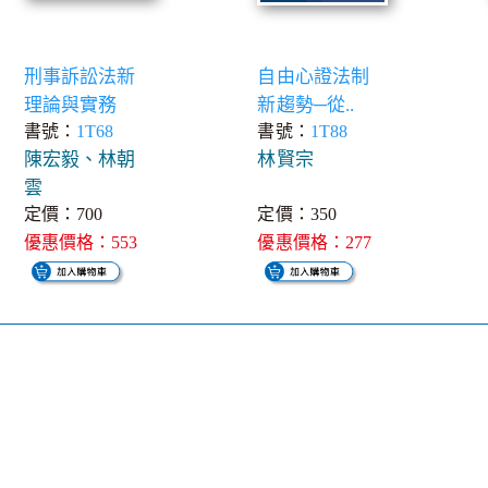
刑事訴訟法新
自由心證法制
理論與實務
新趨勢─從..
書號：
1T68
書號：
1T88
陳宏毅、林朝
林賢宗
雲
定價：700
定價：350
優惠價格：553
優惠價格：277