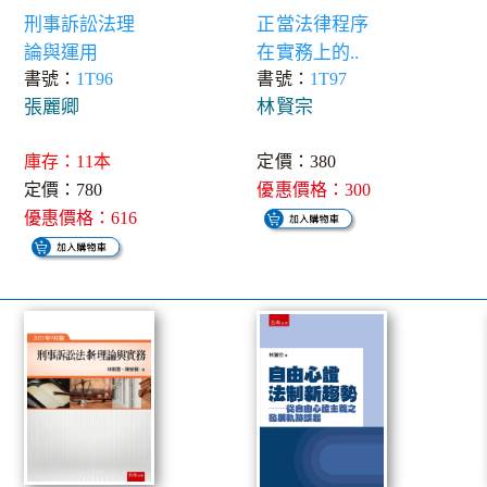
刑事訴訟法理
正當法律程序
論與運用
在實務上的..
書號：
1T96
書號：
1T97
張麗卿
林賢宗
庫存：11本
定價：380
定價：780
優惠價格：300
優惠價格：616