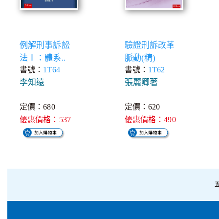
例解刑事訴訟
驗證刑訴改革
法Ⅰ：體系..
脈動(精)
書號：
1T64
書號：
1T62
李知遠
張麗卿著
定價：680
定價：620
優惠價格：537
優惠價格：490