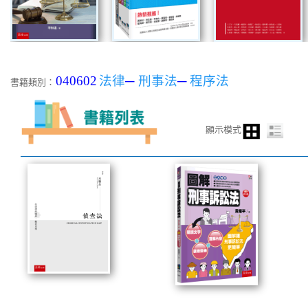
040602
法律
─
刑事法
─
程序法
書籍類別：
顯示模式