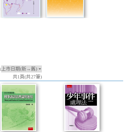
依
共1頁(共27筆)