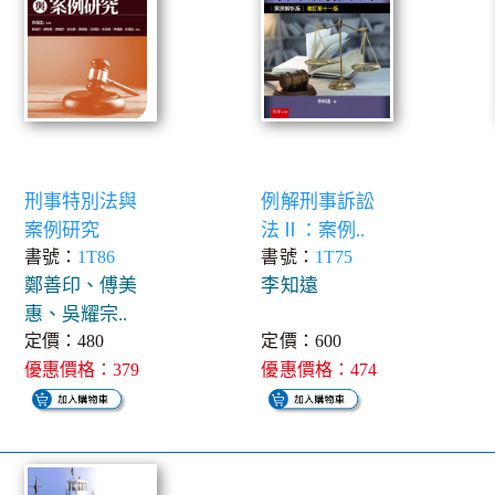
刑事特別法與
例解刑事訴訟
案例研究
法Ⅱ：案例..
書號：
1T86
書號：
1T75
鄭善印、傅美
李知遠
惠、吳耀宗..
定價：480
定價：600
優惠價格：379
優惠價格：474