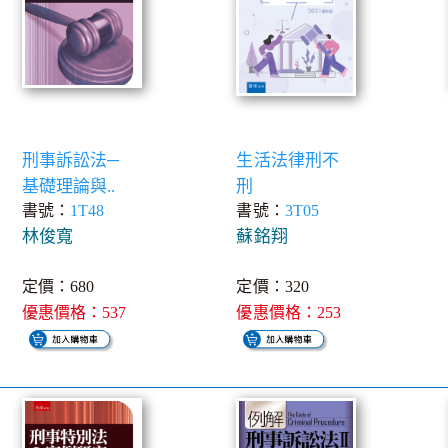
刑事訴訟法─
生活法律刑不
基礎理論與..
刑
書號：
1T48
書號：
3T05
林俊寬
蘇銘翔
定價：680
定價：320
優惠價格：537
優惠價格：253