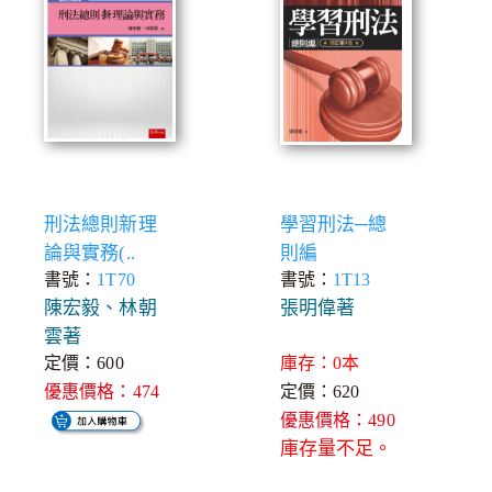
刑法總則新理
學習刑法─總
論與實務(..
則編
書號：
1T70
書號：
1T13
陳宏毅、林朝
張明偉著
雲著
定價：600
庫存：0本
優惠價格：474
定價：620
優惠價格：490
庫存量不足。