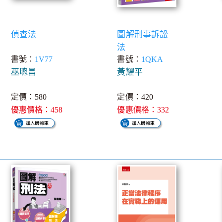
偵查法
圖解刑事訴訟
法
書號：
1V77
書號：
1QKA
巫聰昌
黃耀平
定價：580
定價：420
優惠價格：458
優惠價格：332