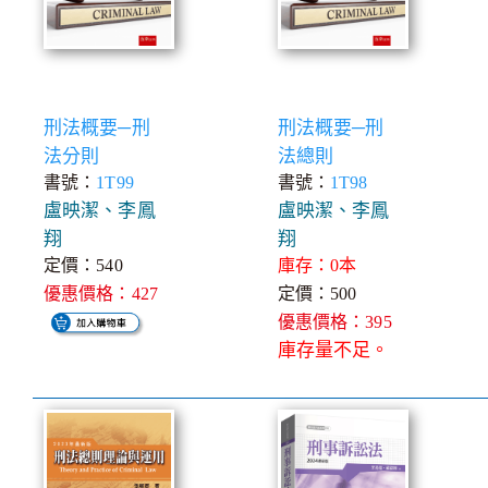
刑法概要─刑
刑法概要─刑
法分則
法總則
書號：
1T99
書號：
1T98
盧映潔、李鳳
盧映潔、李鳳
翔
翔
定價：540
庫存：0本
優惠價格：427
定價：500
優惠價格：395
庫存量不足。