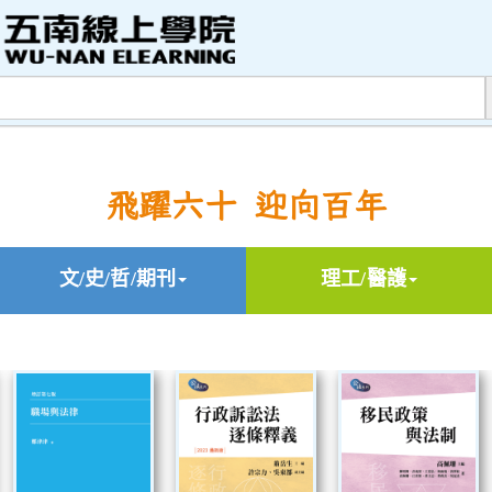
飛躍六十 迎向百年
文/史/哲/期刊
理工/醫護