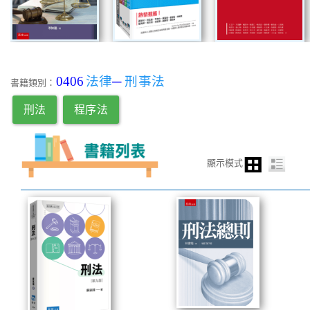
0406
法律
─
刑事法
書籍類別：
刑法
程序法
顯示模式