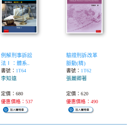
例解刑事訴訟
驗證刑訴改革
法Ⅰ：體系..
脈動(精)
書號：
1T64
書號：
1T62
李知遠
張麗卿著
定價：680
定價：620
優惠價格：537
優惠價格：490