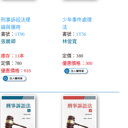
刑事訴訟法理
少年事件處理
論與運用
法
書號：
1T96
書號：
1T56
張麗卿
林俊寬
庫存：11本
定價：380
定價：780
優惠價格：300
優惠價格：616