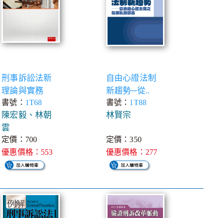
刑事訴訟法新
自由心證法制
理論與實務
新趨勢─從..
書號：
1T68
書號：
1T88
陳宏毅、林朝
林賢宗
雲
定價：700
定價：350
優惠價格：553
優惠價格：277