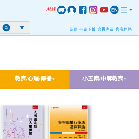
0結帳
首頁
書目下載
會員專區
與我連絡
教育/心理/傳播
小五南/中等教育