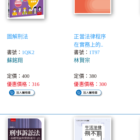
圖解刑法
正當法律程序
在實務上的..
書號：
1QK2
書號：
1T97
蘇銘翔
林賢宗
定價：400
定價：380
優惠價格：316
優惠價格：300