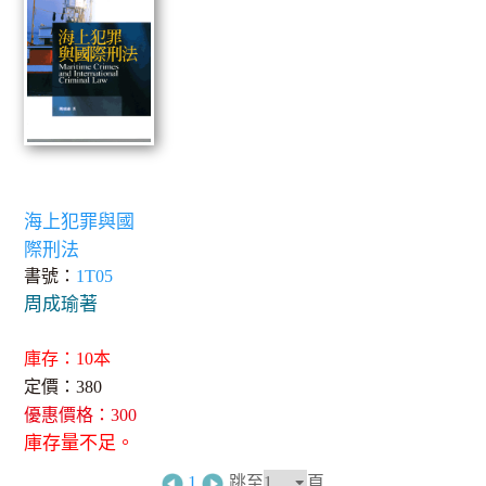
海上犯罪與國
際刑法
書號：
1T05
周成瑜著
庫存：10本
定價：380
優惠價格：300
庫存量不足。
1
跳至
頁