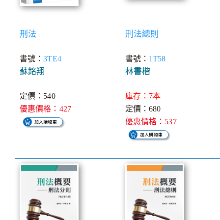
刑法
刑法總則
書號：
3TE4
書號：
1T58
蘇銘翔
林書楷
定價：540
庫存：7本
優惠價格：427
定價：680
優惠價格：537