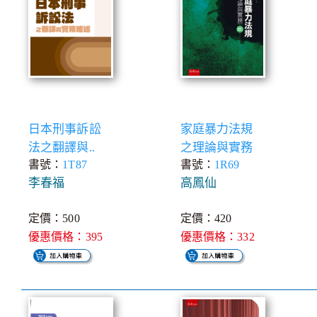
日本刑事訴訟
家庭暴力法規
法之翻譯與..
之理論與實務
書號：
1T87
書號：
1R69
李春福
高鳳仙
定價：500
定價：420
優惠價格：395
優惠價格：332