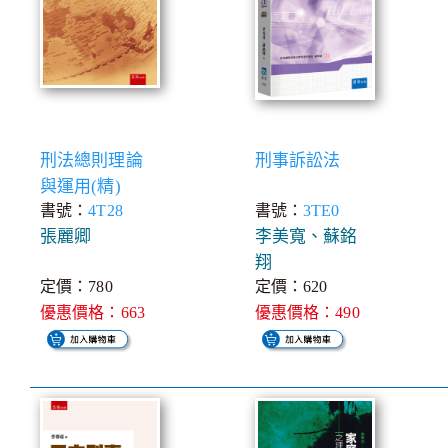
刑法總則理論
刑事訴訟法
與運用(精)
書號：
4T28
書號：
3TE0
張麗卿
李美寬、蘇銘
翔
定價：780
定價：620
優惠價格：663
優惠價格：490