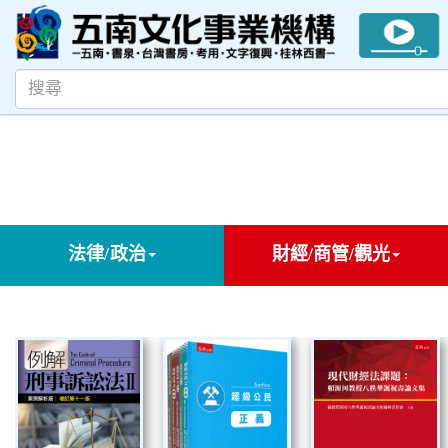
法律/政治
財經/商管/觀光