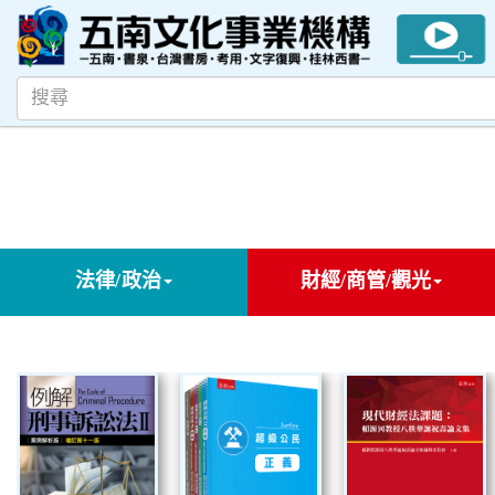
法律/政治
財經/商管/觀光