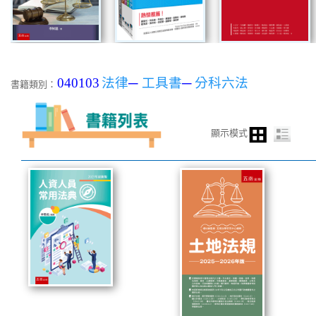
040103
法律
─
工具書
─
分科六法
書籍類別：
顯示模式