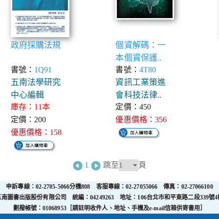
政府採購法規
個資解碼：一
本個資保護..
書號：
1Q91
書號：
4T80
五南法學研究
資訊工業策進
中心編輯
會科技法律..
庫存：11本
定價：450
定價：200
優惠價格：356
優惠價格：158
1
跳至
頁
申訴專線：02-2705-5066分機808 客服專線：02-27055066 傳真：02-27066100
五南圖書出版股份有限公司 統編：04249263 地址：106台北市和平東路二段339號4
劃撥帳號：01068953［請註明收件人、地址、手機及e-mail信箱供寄書用］