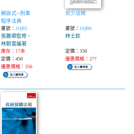
解說式─刑事
兒少法規
程序法典
書號：
1QB5
書號：
1QB6
張麗卿監修、
林士欽
林朝雲編著
庫存：17本
定價：350
定價：450
優惠價格：277
優惠價格：356