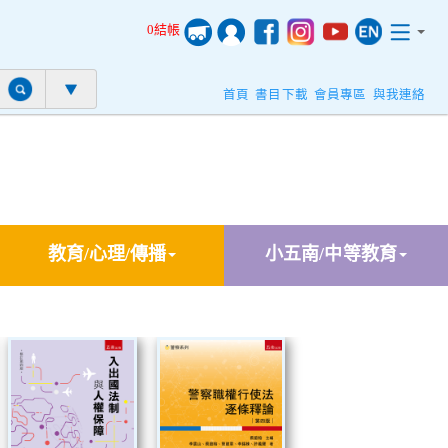
0結帳
首頁
書目下載
會員專區
與我連絡
教育/心理/傳播
小五南/中等教育