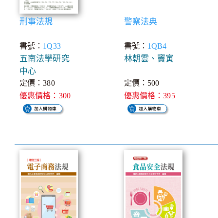
刑事法規
警察法典
書號：
1Q33
書號：
1QB4
五南法學研究
林朝雲、竇寅
中心
定價：380
定價：500
優惠價格：300
優惠價格：395