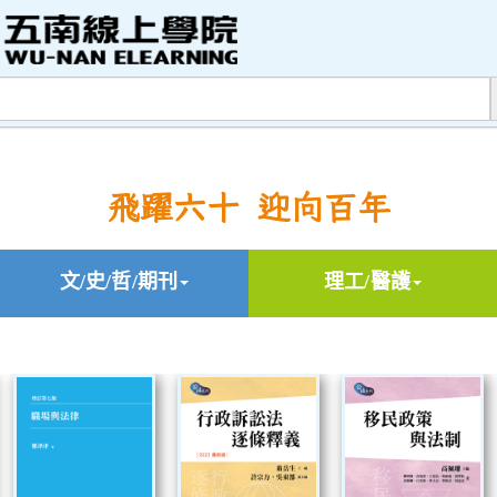
飛躍六十 迎向百年
文/史/哲/期刊
理工/醫護