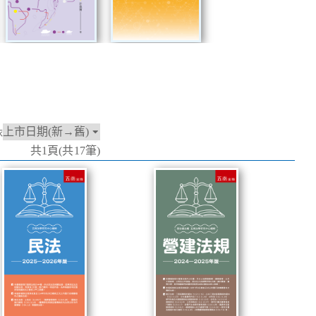
依
共1頁(共17筆)