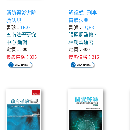
消防與災害防
解說式─刑事
救法規
實體法典
書號：
1R27
書號：
1QB3
五南法學研究
張麗卿監修、
中心 編輯
林朝雲編著
定價：500
定價：400
優惠價格：395
優惠價格：316