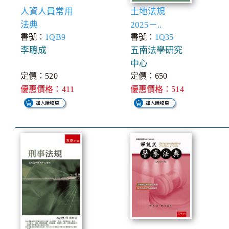
人資人員常用
土地法規
法典
2025－..
書號：
1QB9
書號：
1Q35
李聰成
五南法學研究
中心
定價：520
定價：650
優惠價格：411
優惠價格：514