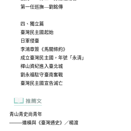
第一任巡撫—劉銘傳
四、獨立篇
臺灣民主國起始
日軍侵臺
李鴻章簽《馬關條約》
成立臺灣民主國，年號「永清」
樺山資紀進入臺北城
劉永福駐守臺南奮戰
臺灣民主國宣告滅亡