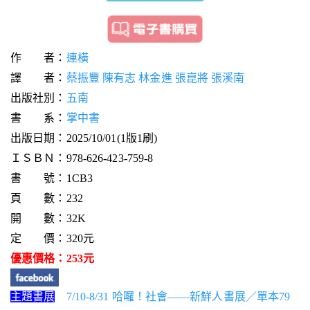
作 者：
連橫
譯 者：
蔡振豐 陳有志 林金進 張崑將 張溪南
出版社別：
五南
書 系：
掌中書
出版日期：2025/10/01(1版1刷)
ＩＳＢＮ：978-626-423-759-8
書 號：1CB3
頁 數：232
開 數：32K
定 價：320元
優惠價格：253元
主題書展
7/10-8/31 哈囉！社會——新鮮人書展／單本79