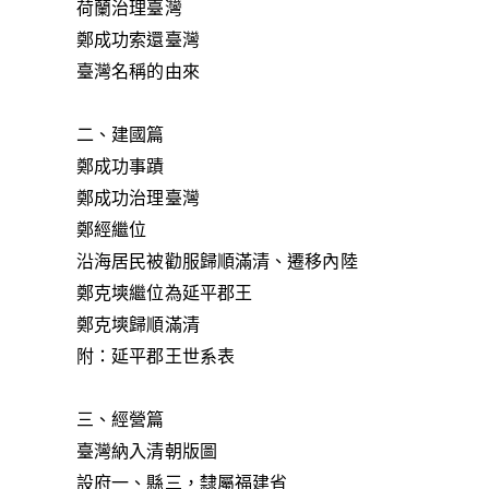
荷蘭治理臺灣
鄭成功索還臺灣
臺灣名稱的由來
二、建國篇
鄭成功事蹟
鄭成功治理臺灣
鄭經繼位
沿海居民被勸服歸順滿清、遷移內陸
鄭克塽繼位為延平郡王
鄭克塽歸順滿清
附：延平郡王世系表
三、經營篇
臺灣納入清朝版圖
設府一、縣三，隸屬福建省