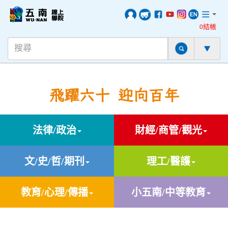
0結帳
飛躍六十 迎向百年
法律/政治
財經/商管/觀光
文/史/哲/期刊
理工/醫護
教育/心理/傳播
小五南/中等教育