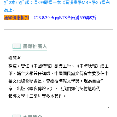
折 2本75折 起；滿399即贈一本《看漫畫學MBA學》(贈完
為止)
滿額優惠折扣
7/28-8/30 五南BTS全館滿599再9折