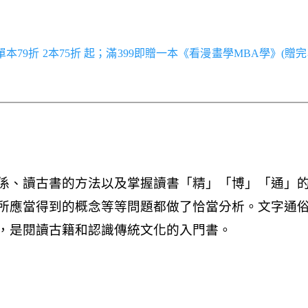
／單本79折 2本75折 起；滿399即贈一本《看漫畫學MBA學》(贈完