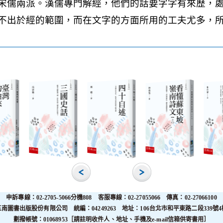
申訴專線：02-2705-5066分機808 客服專線：02-27055066 傳真：02-27066100
五南圖書出版股份有限公司 統編：04249263 地址：106台北市和平東路二段339號4
劃撥帳號：01068953［請註明收件人、地址、手機及e-mail信箱供寄書用］