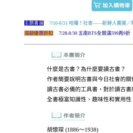
主題書展
7/10-8/31 哈囉！社會——新鮮人書展
滿額優惠折扣
7/28-8/30 五南BTS全館滿599再9折