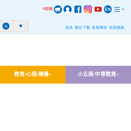
0結帳
首頁
書目下載
會員專區
與我連絡
教育/心理/傳播
小五南/中等教育