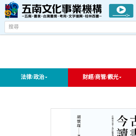
法律/政治
財經/商管/觀光