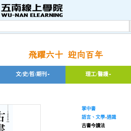
飛躍六十 迎向百年
文/史/哲/期刊
理工/醫護
掌中書
語言、文學
-
通識
古書今讀法