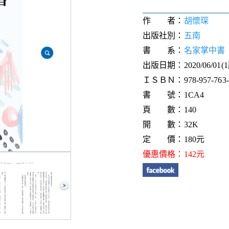
作 者：
胡懷琛
出版社別：
五南
書 系：
名家掌中書
出版日期：2020/06/01(
ＩＳＢＮ：978-957-763-9
書 號：1CA4
頁 數：140
開 數：32K
定 價：180元
優惠價格：142元