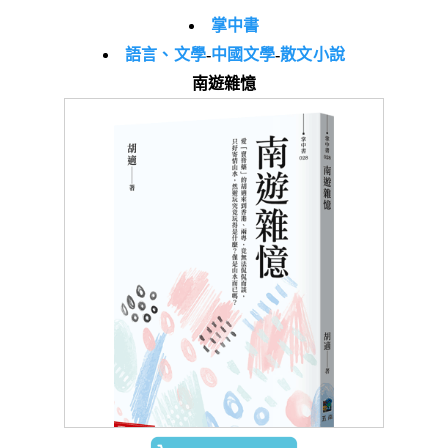
掌中書
語言、文學
-
中國文學
-
散文小說
南遊雜憶