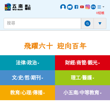
0結帳
飛躍六十 迎向百年
法律/政治
財經/商管/觀光
文/史/哲/期刊
理工/醫護
教育/心理/傳播
小五南/中等教育