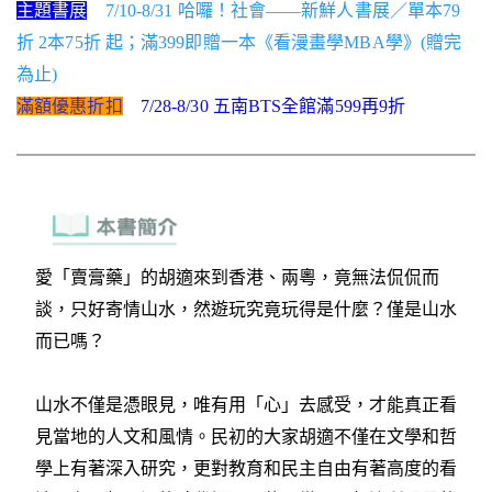
主題書展
7/10-8/31 哈囉！社會——新鮮人書展／單本79
折 2本75折 起；滿399即贈一本《看漫畫學MBA學》(贈完
為止)
滿額優惠折扣
7/28-8/30 五南BTS全館滿599再9折