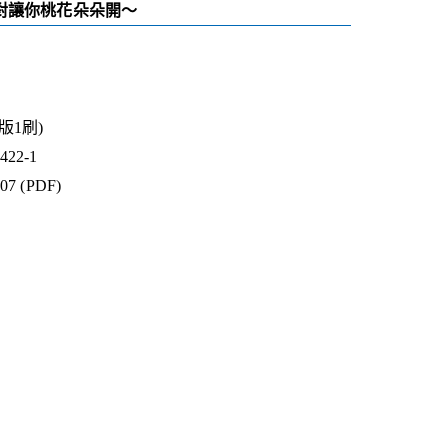
對讓你桃花朵朵開～
1版1刷)
22-1
07 (PDF)