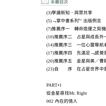
(3)學識新知．與眾共享
(5)﹁掌中書系列﹂出版例言
(7)推薦序一 轉命造運之契
(10)推薦序二 占星與成長
(14)推薦序三 一位心靈導
(17)推薦序四 先滿足﹁感
(20)推薦序五 金星與美／曹
(23)自 序 在占星世界中
PART•1
從金星尋找Mr. Right
002 內在的情人