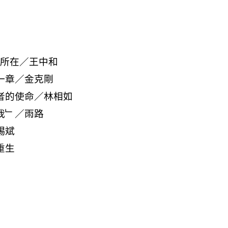
機所在／王中和
外一章／金克剛
航者的使命／林相如
覺我﹂／雨路
賜斌
重生