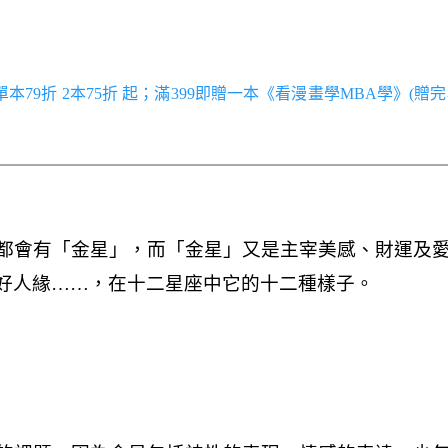
／單本79折 2本75折 起；滿399即贈一本《看漫畫學MBA學》(贈完