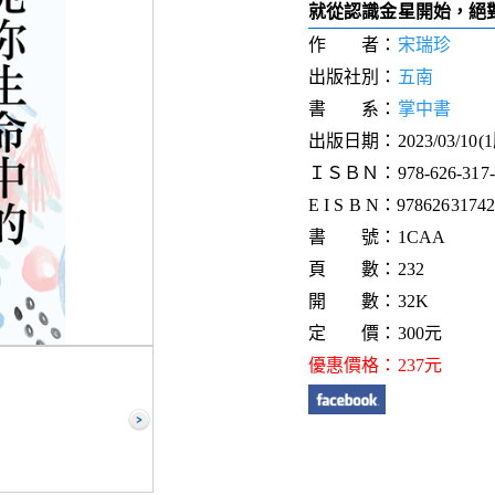
就從認識金星開始，絕
作 者：
宋瑞珍
出版社別：
五南
書 系：
掌中書
出版日期：2023/03/10(
ＩＳＢＮ：978-626-317-4
E I S B N：97862631742
書 號：1CAA
頁 數：232
開 數：32K
定 價：300元
優惠價格：237元