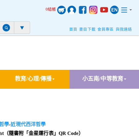
0結帳
首頁
書目下載
會員專區
與我連絡
教育/心理/傳播
小五南/中等教育
哲學
-
近現代西洋哲學
ght（隨書附「金星運行表」QR Code）