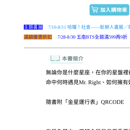
主題書展
7/10-8/31 哈囉！社會——新鮮人書展
滿額優惠折扣
7/28-8/30 五南BTS全館滿599再9折