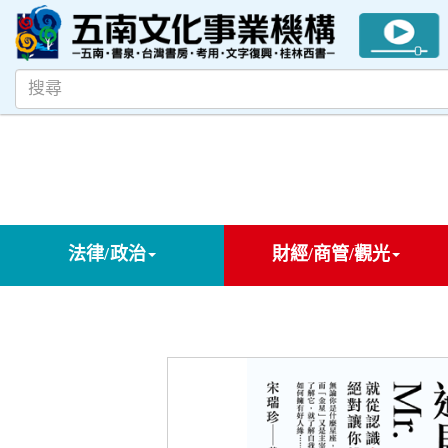
法律/政治
財經/商管/觀光