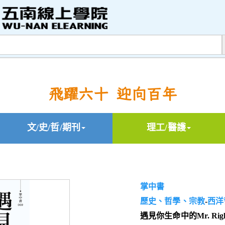
飛躍六十 迎向百年
文/史/哲/期刊
理工/醫護
掌中書
歷史、哲學、宗教
-
西洋
遇見你生命中的Mr. Ri