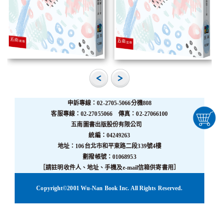
申訴專線：02-2705-5066分機808
客服專線：02-27055066 傳真：02-27066100
五南圖書出版股份有限公司
統編：04249263
地址：106台北市和平東路二段339號4樓
劃撥帳號：01068953
［請註明收件人、地址、手機及e-mail信箱供寄書用］
Copyright©2001 Wu-Nan Book Inc. All Rights Reserved.