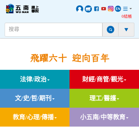
0結帳
飛躍六十 迎向百年
法律/政治
財經/商管/觀光
文/史/哲/期刊
理工/醫護
教育/心理/傳播
小五南/中等教育