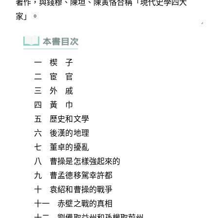
一 楔 子
二 宦 官
三 外 戚
四 黃 巾
五 歷史和文學
六 後漢的地理
七 董卓的擾亂
八 曹操是怎樣強起來的
九 曹孟德移駕幸許都
十 袁紹和曹操的戰爭
十一 赤壁之戰的真相
十二 劉備取益州和孫權取荊州