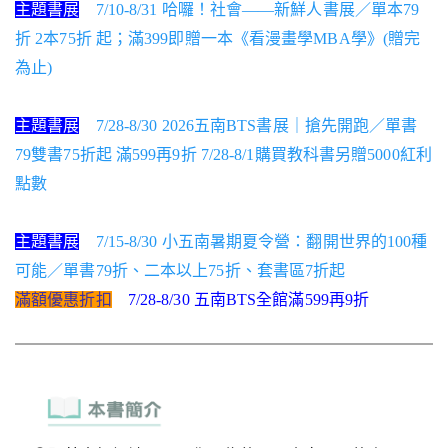
主題書展
7/10-8/31 哈囉！社會——新鮮人書展／單本79
折 2本75折 起；滿399即贈一本《看漫畫學MBA學》(贈完
為止)
主題書展
7/28-8/30 2026五南BTS書展｜搶先開跑／單書
79雙書75折起 滿599再9折 7/28-8/1購買教科書另贈5000紅利
點數
主題書展
7/15-8/30 小五南暑期夏令營：翻開世界的100種
可能／單書79折、二本以上75折、套書區7折起
滿額優惠折扣
7/28-8/30 五南BTS全館滿599再9折