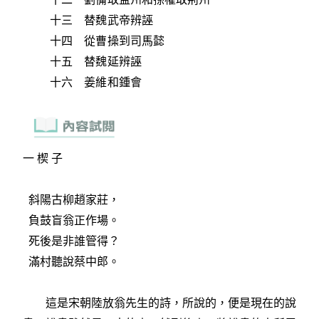
十三 替魏武帝辨誣
十四 從曹操到司馬懿
十五 替魏延辨誣
十六 姜維和鍾會