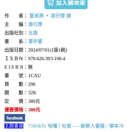
作 者：
夏承燾
、
袁行霈 撰
主 編：
袁行霈
出版社別：
五南
書 系：
掌中書
出版日期：2024/07/01(1版1刷)
ＩＳＢＮ：978-626-393-108-4
E I S B N：無
書 號：1CAU
頁 數：296
開 數：32K
定 價：380元
優惠價格：300元
主題書展
7/10-8/31 哈囉！社會——新鮮人書展／單本79