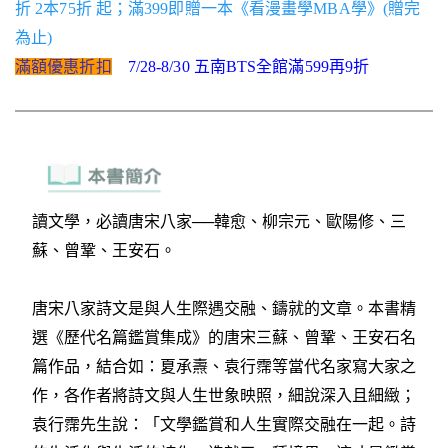
折 2本75折 起；滿399即贈一本《看漫畫學MBA學》(贈完
為止)
滿額優惠折扣
7/28-8/30 五南BTS全館滿599再9折