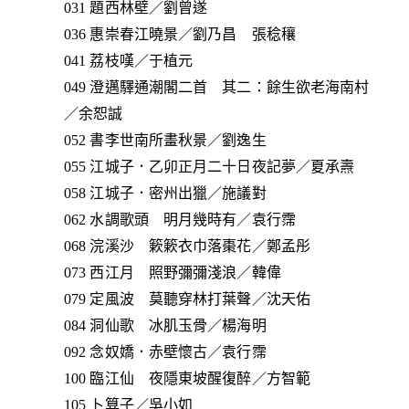
031 題西林壁／劉曾遂
036 惠崇春江曉景／劉乃昌 張稔穰
041 荔枝嘆／于植元
049 澄邁驛通潮閣二首 其二：餘生欲老海南村
／余恕誠
052 書李世南所畫秋景／劉逸生
055 江城子．乙卯正月二十日夜記夢／夏承燾
058 江城子．密州出獵／施議對
062 水調歌頭 明月幾時有／袁行霈
068 浣溪沙 簌簌衣巾落棗花／鄭孟彤
073 西江月 照野彌彌淺浪／韓偉
079 定風波 莫聽穿林打葉聲／沈天佑
084 洞仙歌 冰肌玉骨／楊海明
092 念奴嬌．赤壁懷古／袁行霈
100 臨江仙 夜隱東坡醒復醉／方智範
105 卜算子／吳小如