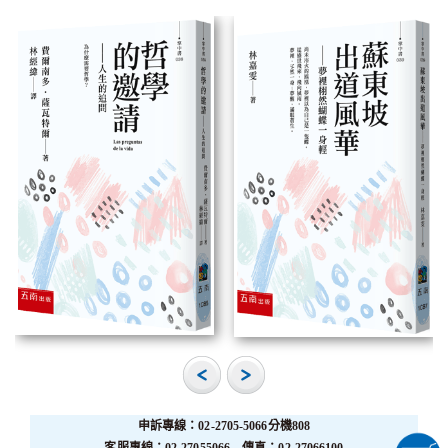
申訴專線：02-2705-5066分機808
客服專線：02-27055066 傳真：02-27066100