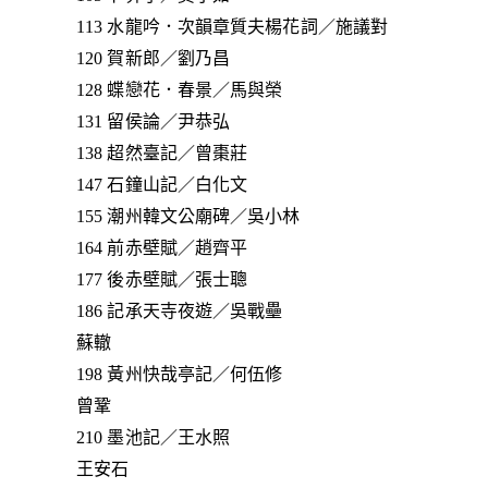
113 水龍吟．次韻章質夫楊花詞／施議對
120 賀新郎／劉乃昌
128 蝶戀花．春景／馬與榮
131 留侯論／尹恭弘
138 超然臺記／曾棗莊
147 石鐘山記／白化文
155 潮州韓文公廟碑／吳小林
164 前赤壁賦／趙齊平
177 後赤壁賦／張士聰
186 記承天寺夜遊／吳戰壘
蘇轍
198 黃州快哉亭記／何伍修
曾鞏
210 墨池記／王水照
王安石