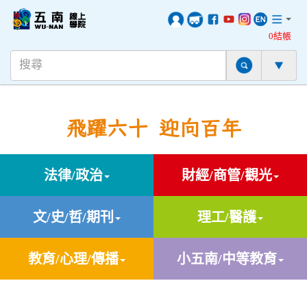
0結帳
飛躍六十 迎向百年
法律/政治
財經/商管/觀光
文/史/哲/期刊
理工/醫護
教育/心理/傳播
小五南/中等教育