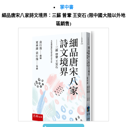
掌中書
細品唐宋八家詩文境界：三蘇 曾鞏 王安石 (限中國大陸以外地
區銷售)