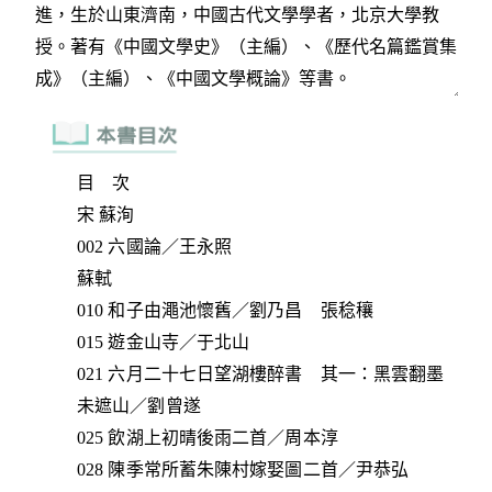
目 次
宋 蘇洵
002 六國論／王永照
蘇軾
010 和子由澠池懷舊／劉乃昌 張稔穰
015 遊金山寺／于北山
021 六月二十七日望湖樓醉書 其一：黑雲翻墨
未遮山／劉曾遂
025 飲湖上初晴後雨二首／周本淳
028 陳季常所蓄朱陳村嫁娶圖二首／尹恭弘