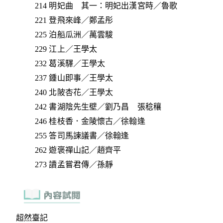
214 明妃曲 其一：明妃出漢宮時／魯歌
221 登飛來峰／鄭孟彤
225 泊船瓜洲／萬雲駿
229 江上／王學太
232 葛溪驛／王學太
237 鍾山即事／王學太
240 北陂杏花／王學太
242 書湖陰先生壁／劉乃昌 張稔穰
246 桂枝香．金陵懷古／徐翰逢
255 答司馬諫議書／徐翰逢
262 遊褒禪山記／趙齊平
273 讀孟嘗君傳／孫靜