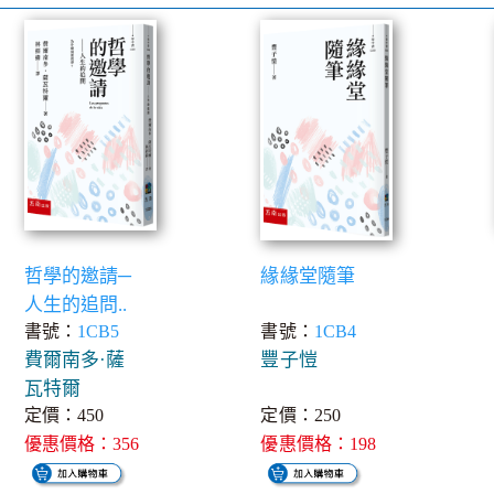
哲學的邀請─
緣緣堂隨筆
人生的追問..
書號：
1CB5
書號：
1CB4
費爾南多·薩
豐子愷
瓦特爾
定價：450
定價：250
優惠價格：356
優惠價格：198