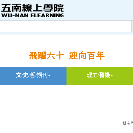
飛躍六十 迎向百年
文/史/哲/期刊
理工/醫護
排序