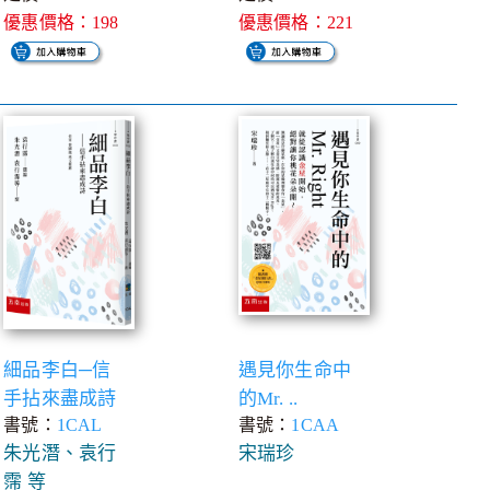
優惠價格：198
優惠價格：221
細品李白─信
遇見你生命中
手拈來盡成詩
的Mr. ..
書號：
1CAL
書號：
1CAA
朱光潛、袁行
宋瑞珍
霈 等