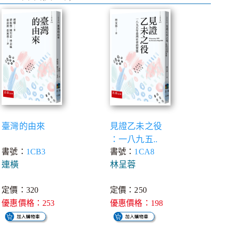
臺灣的由來
見證乙未之役
：一八九五..
書號：
1CB3
書號：
1CA8
連橫
林呈蓉
定價：320
定價：250
優惠價格：253
優惠價格：198