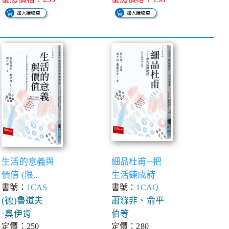
生活的意義與
細品杜甫─把
價值 (限..
生活鍊成詩
書號：
1CAS
書號：
1CAQ
(德)魯道夫
蕭滌非、俞平
·奧伊肯
伯等
定價：250
定價：280