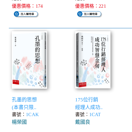
優惠價格：174
優惠價格：221
孔墨的思想
175位行銷
(本書只限..
經理人成功..
書號：
1CAK
書號：
1CAT
楊榮國
戴國良