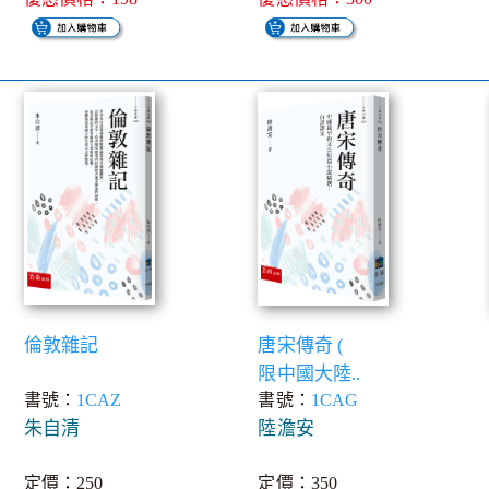
倫敦雜記
唐宋傳奇 (
限中國大陸..
書號：
1CAZ
書號：
1CAG
朱自清
陸澹安
定價：250
定價：350