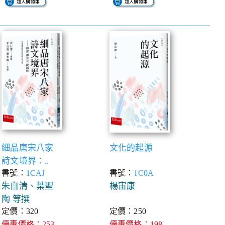
細品唐宋八家
文化的起源
詩文境界：..
書號：
1CAJ
書號：
1C0A
朱自清、葉聖
楊宙康
陶 等撰
定價：320
定價：250
優惠價格：253
優惠價格：198