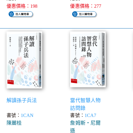
優惠價格：198
優惠價格：277
解讀孫子兵法
當代智慧人物
訪問錄
書號：
1CAN
書號：
1CA7
陳麗桂
詹姆斯‧尼爾
遜