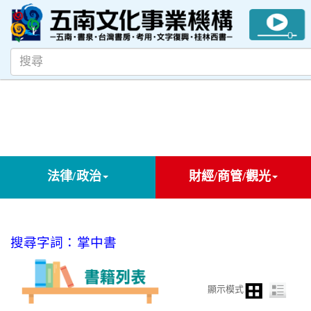
法律/政治
財經/商管/觀光
搜尋字詞：掌中書
顯示模式