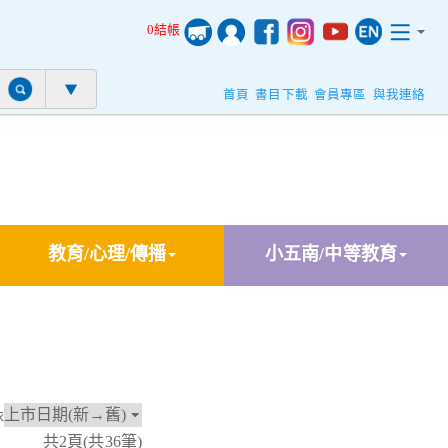
0結帳
首頁
書目下載
會員專區
與我連絡
教育/心理/傳播
小五南/中等教育
依
共2頁(共36筆)