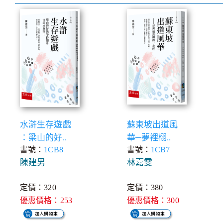
水滸生存遊戲
蘇東坡出道風
：梁山的好..
華─夢裡栩..
書號：
1CB8
書號：
1CB7
陳建男
林嘉雯
定價：320
定價：380
優惠價格：253
優惠價格：300