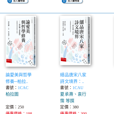
論愛美與哲學
細品唐宋八家
修養─柏拉..
詩文境界：..
書號：
1CAC
書號：
1CAU
柏拉圖
夏承燾、袁行
霈 等撰
定價：250
定價：380
優惠價格：198
優惠價格：300