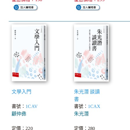
文學入門
朱光潛 談讀
書
書號：
1CAV
書號：
1CAX
顧仲彝
朱光潛
定價：220
定價：280