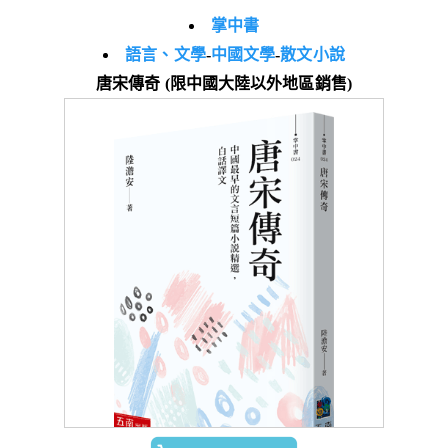
掌中書
語言、文學
-
中國文學
-
散文小說
唐宋傳奇 (限中國大陸以外地區銷售)