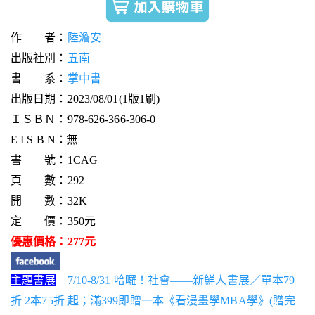
作 者：
陸澹安
出版社別：
五南
書 系：
掌中書
出版日期：2023/08/01(1版1刷)
ＩＳＢＮ：978-626-366-306-0
E I S B N：無
書 號：1CAG
頁 數：292
開 數：32K
定 價：350元
優惠價格：277元
主題書展
7/10-8/31 哈囉！社會——新鮮人書展／單本79
折 2本75折 起；滿399即贈一本《看漫畫學MBA學》(贈完