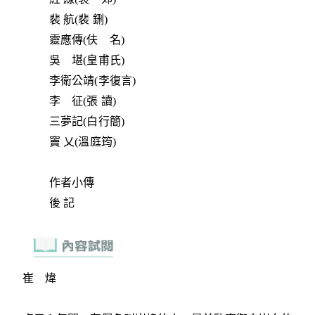
裴 航(裴 鉶)
靈應傳(伕 名)
吳 堪(皇甫氏)
李衛公靖(李復言)
李 征(張 讀)
三夢記(白行簡)
竇 乂(溫庭筠)
作者小傳
後 記