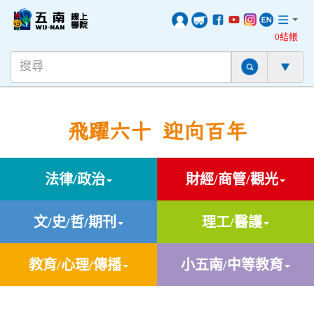
0結帳
飛躍六十 迎向百年
法律/政治
財經/商管/觀光
文/史/哲/期刊
理工/醫護
教育/心理/傳播
小五南/中等教育