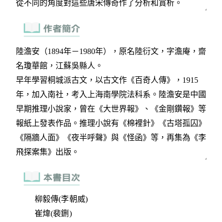
柳毅傳(李朝威)
崔煒(裴鉶)