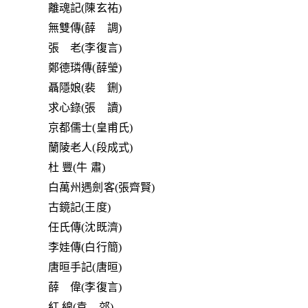
離魂記(陳玄祐)
無雙傳(薛 調)
張 老(李復言)
鄭德璘傳(薛瑩)
聶隱娘(裴 鉶)
求心錄(張 讀)
京都儒士(皇甫氏)
蘭陵老人(段成式)
杜 豐(牛 肅)
白萬州遇劍客(張齊賢)
古鏡記(王度)
任氏傳(沈既濟)
李娃傳(白行簡)
唐晅手記(唐晅)
薛 偉(李復言)
紅 線(袁 郊)