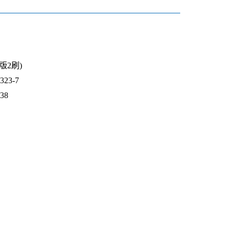
3版2刷)
23-7
338