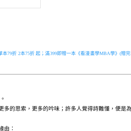
／單本79折 2本75折 起；滿399即贈一本《看漫畫學MBA學》(贈完