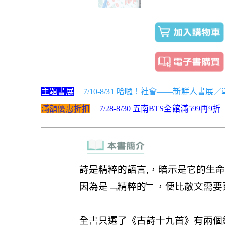
主題書展
7/10-8/31 哈囉！社會——新鮮人書展
滿額優惠折扣
7/28-8/30 五南BTS全館滿599再9折