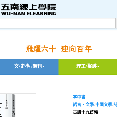
飛躍六十 迎向百年
文/史/哲/期刊
理工/醫護
掌中書
語言、文學
-
中國文學
-
古詩十九首釋