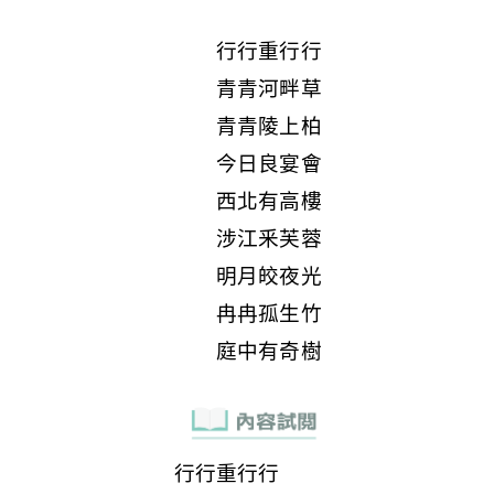
行行重行行
青青河畔草
青青陵上柏
今日良宴會
西北有高樓
涉江釆芙蓉
明月皎夜光
冉冉孤生竹
庭中有奇樹