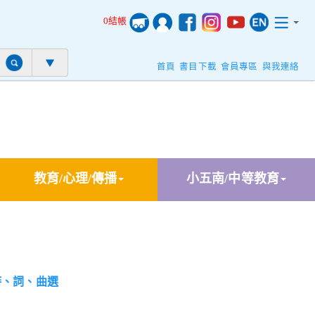
0結帳
首頁
書目下載
會員專區
與我連絡
教育/心理/傳播
小五南/中等教育
詩、詞、曲選