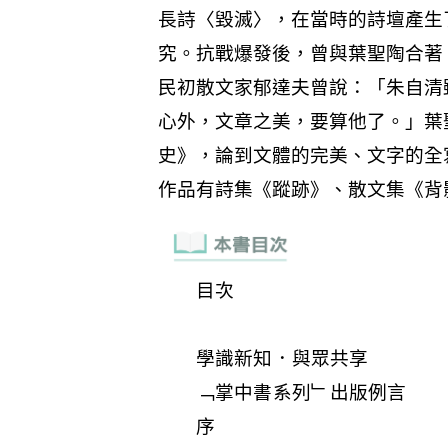
目次
學識新知．與眾共享
﹁掌中書系列﹂出版例言
序