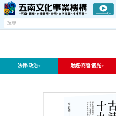
法律/政治
財經/商管/觀光