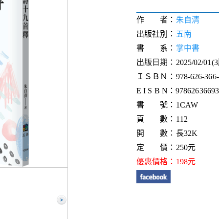
作 者：
朱自清
出版社別：
五南
書 系：
掌中書
出版日期：2025/02/01(
ＩＳＢＮ：978-626-366-3
E I S B N：9786263669
書 號：1CAW
頁 數：112
開 數：長32K
定 價：250元
優惠價格：198元