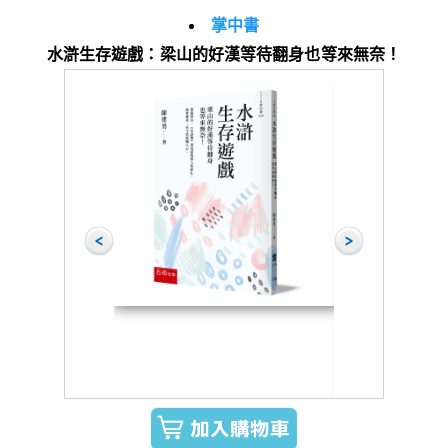
掌中書
水滸生存遊戲：梁山的好漢等待翻身也等來無奈！