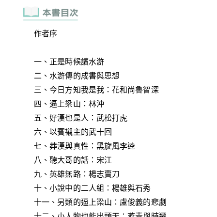
作者序
一、正是時候讀水滸
二、水滸傳的成書與思想
三、今日方知我是我：花和尚魯智深
四、逼上梁山：林沖
五、好漢也是人：武松打虎
六、以賓襯主的武十回
七、莽漢與真性：黑旋風李逵
八、聽大哥的話：宋江
九、英雄無路：楊志賣刀
十、小說中的二人組：楊雄與石秀
十一、另類的逼上梁山：盧俊義的悲劇
十二、小人物也能出頭天：燕青與時遷