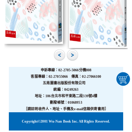
申訴專線：02-2705-5066分機808
客服專線：02-27055066 傳真：02-27066100
五南圖書出版股份有限公司
統編：04249263
地址：106台北市和平東路二段339號4樓
劃撥帳號：01068953
［請註明收件人、地址、手機及e-mail信箱供寄書用］
Copyright©2001 Wu-Nan Book Inc. All Rights Reserved.