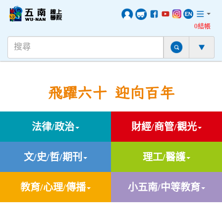
0結帳
飛躍六十 迎向百年
法律/政治
財經/商管/觀光
文/史/哲/期刊
理工/醫護
教育/心理/傳播
小五南/中等教育