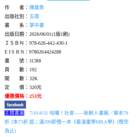
作 者：
陳建男
出版社別：
五南
書 系：
掌中書
出版日期：2026/06/01(1版1刷)
ＩＳＢＮ：978-626-442-430-1
E I S B N：9786264424288
書 號：1CB8
頁 數：192
開 數：32K
定 價：320元
優惠價格：253元
主題書展
7/10-8/31 哈囉！社會——新鮮人書展／單本79
折 2本75折 起；滿399即贈一本《看漫畫學MBA學》(贈完
為止)