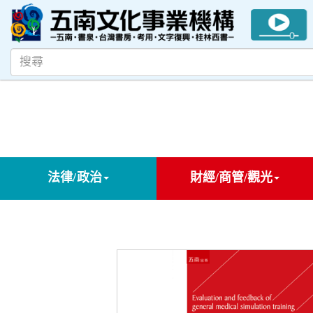
法律/政治
財經/商管/觀光