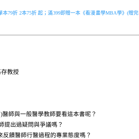
／單本79折 2本75折 起；滿399即贈一本《看漫畫學MBA學》(贈完