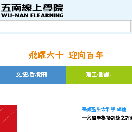
飛躍六十 迎向百年
文/史/哲/期刊
理工/醫護
醫護暨生命科學
-
總論
一般醫學模擬訓練之評