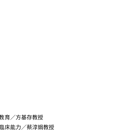
教育／方基存教授
臨床能力／蔡淳娟教授