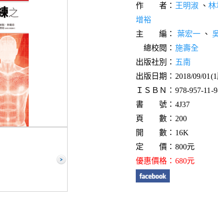
作 者：
王明淑
、
林
增裕
主 編：
葉宏一
、
總校閱：
施壽全
出版社別：
五南
出版日期：2018/09/01(
ＩＳＢＮ：978-957-11-98
書 號：4J37
頁 數：200
開 數：16K
定 價：800元
優惠價格：680元