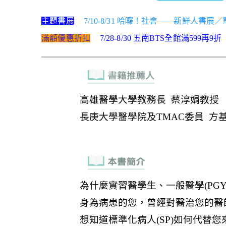
主題書展
7/10-8/31 哈囉！社會——新鮮人書展
滿額優惠折扣
7/28-8/30 五南BTS全館滿599再9折