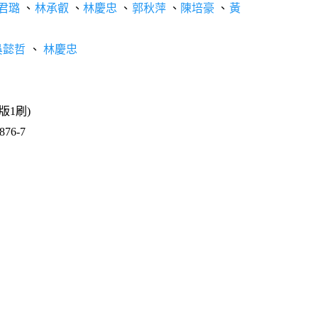
君璐
、
林承叡
、
林慶忠
、
郭秋萍
、
陳培豪
、
黃
吳懿哲
、
林慶忠
1版1刷)
76-7