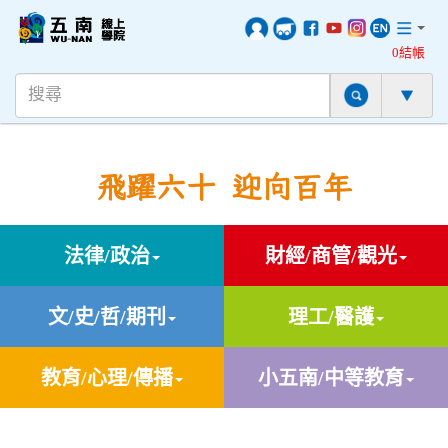
0結帳
飛躍六十 迎向百年
法律/政治
財經/商管/觀光
文/史/哲/期刊
理工/醫護
教育/心理/傳播
小五南/中等教育