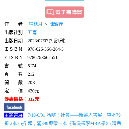
作 者：
楊秋月
、
陳耀茂
出版社別：
五南
出版日期：2023/07/07(3版1刷)
ＩＳＢＮ：978-626-366-264-3
E I S B N：9786263662551
書 號：5J74
頁 數：212
開 數：20K
定 價：420元
優惠價格：332元
主題書展
7/10-8/31 哈囉！社會——新鮮人書展／單本79
折 2本75折 起；滿399即贈一本《看漫畫學MBA學》(贈完