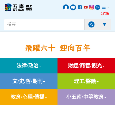
0結帳
飛躍六十 迎向百年
法律/政治
財經/商管/觀光
文/史/哲/期刊
理工/醫護
教育/心理/傳播
小五南/中等教育