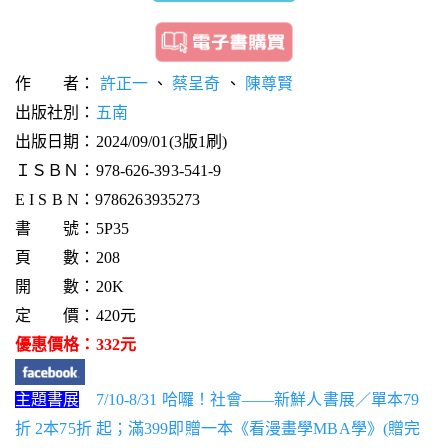
作 者：
許正一
、
蔡呈奇
、
陳尊賢
出版社別：
五南
出版日期：2024/09/01(3版1刷)
ＩＳＢＮ：978-626-393-541-9
E I S B N：9786263935273
書 號：5P35
頁 數：208
開 數：20K
定 價：420元
優惠價格：332元
主題書展
7/10-8/31 哈囉！社會——新鮮人書展／單本79
折 2本75折 起；滿399即贈一本《看漫畫學MBA學》(贈完