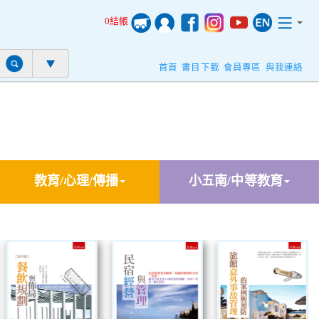
0結帳
首頁
書目下載
會員專區
與我連絡
教育/心理/傳播
小五南/中等教育