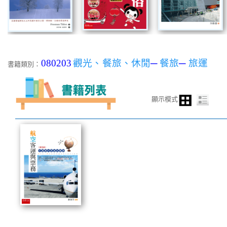
080203
觀光、餐旅、休閒
─
餐旅
─
旅運
書籍類別：
顯示模式