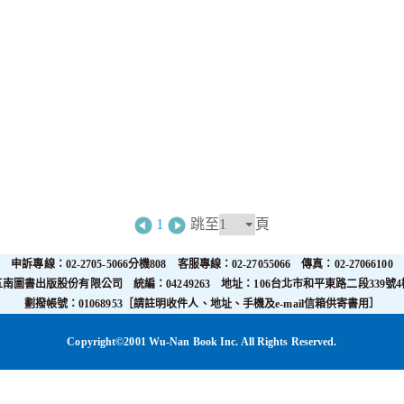
1
跳至
頁
申訴專線：02-2705-5066分機808 客服專線：02-27055066 傳真：02-27066100
五南圖書出版股份有限公司 統編：04249263 地址：106台北市和平東路二段339號4
劃撥帳號：01068953［請註明收件人、地址、手機及e-mail信箱供寄書用］
Copyright©2001 Wu-Nan Book Inc. All Rights Reserved.