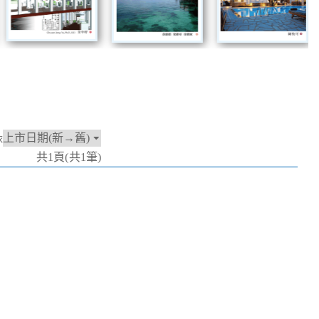
依
共1頁(共1筆)