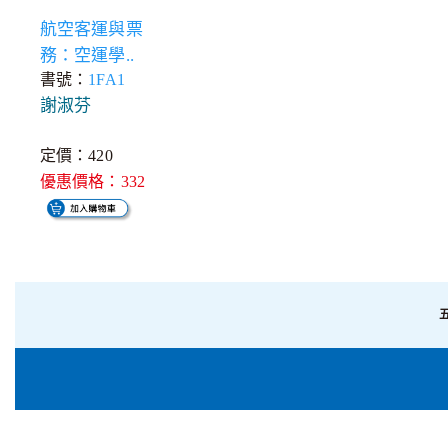
航空客運與票
務：空運學..
書號：
1FA1
謝淑芬
定價：420
優惠價格：332