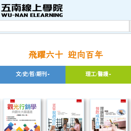
飛躍六十 迎向百年
文/史/哲/期刊
理工/醫護