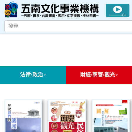
法律/政治
財經/商管/觀光