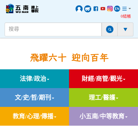
0結帳
飛躍六十 迎向百年
法律/政治
財經/商管/觀光
文/史/哲/期刊
理工/醫護
教育/心理/傳播
小五南/中等教育