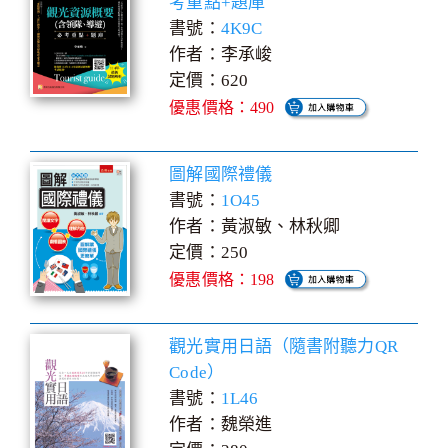
考重點+題庫
書號：
4K9C
作者：李承峻
定價：620
優惠價格：490
圖解國際禮儀
書號：
1O45
作者：黃淑敏、林秋卿
定價：250
優惠價格：198
觀光實用日語（隨書附聽力QR
Code）
書號：
1L46
作者：魏榮進