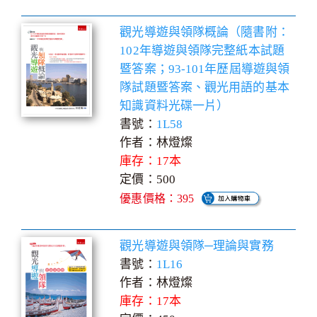
觀光導遊與領隊概論（隨書附：
102年導遊與領隊完整紙本試題
暨答案；93-101年歷屆導遊與領
隊試題暨答案、觀光用語的基本
知識資料光碟一片）
書號：
1L58
作者：林燈燦
庫存：17本
定價：500
優惠價格：395
觀光導遊與領隊─理論與實務
書號：
1L16
作者：林燈燦
庫存：17本