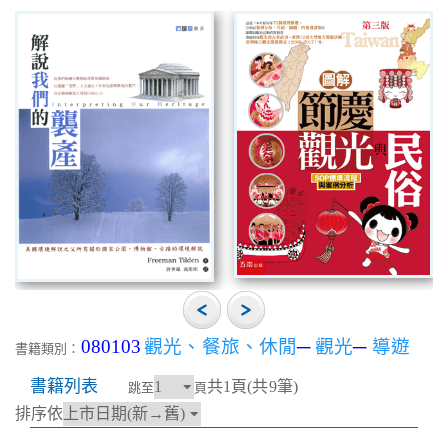
080103
觀光、餐旅、休閒
─
觀光
─
導遊
書籍類別：
書籍列表
共1頁(共9筆)
跳至
頁
排序依