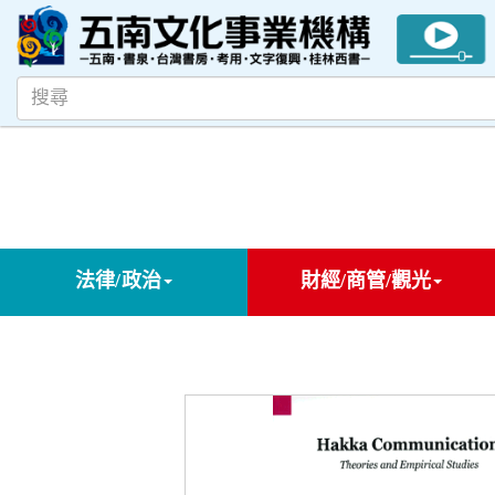
法律/政治
財經/商管/觀光