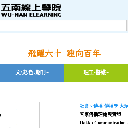
飛躍六十 迎向百年
文/史/哲/期刊
理工/醫護
社會、傳播
-
傳播學
-
大
客家傳播理論與實證
Hakka Communication：T