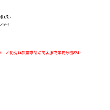
1版1刷)
49-4
量，若仍有購買需求請洽詢客服或業務分機824、