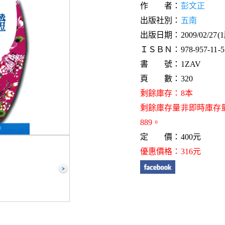
作 者：
彭文正
出版社別：
五南
出版日期：2009/02/27(
ＩＳＢＮ：978-957-11-55
書 號：1ZAV
頁 數：320
剩餘庫存：8本
剩餘庫存量非即時庫存
889。
定 價：400元
優惠價格：316元