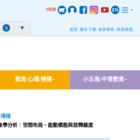
0結帳
首頁
書目下載
會員專區
與我連絡
教育/心理/傳播
小五南/中等教育
眾傳播
象學分析：空間布局、能動模態與詮釋維度