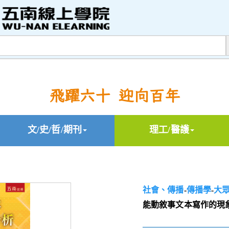
飛躍六十 迎向百年
文/史/哲/期刊
理工/醫護
社會、傳播
-
傳播學
-
大
能動敘事文本寫作的現