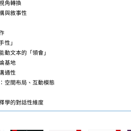
視角轉換
構與敘事性
作
手性」
能動文本的「領會」
論基地
溝通性
：空間布局、互動模態
釋學的對話性維度