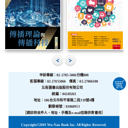
申訴專線：02-2705-5066分機808
客服專線：02-27055066 傳真：02-27066100
五南圖書出版股份有限公司
統編：04249263
地址：106台北市和平東路二段339號4樓
劃撥帳號：01068953
［請註明收件人、地址、手機及e-mail信箱供寄書用］
Copyright©2001 Wu-Nan Book Inc. All Rights Reserved.