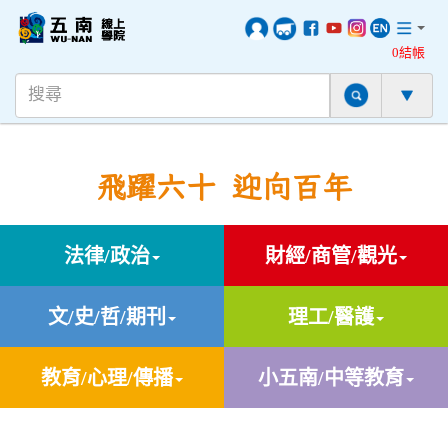
0結帳
飛躍六十 迎向百年
法律/政治
財經/商管/觀光
文/史/哲/期刊
理工/醫護
教育/心理/傳播
小五南/中等教育