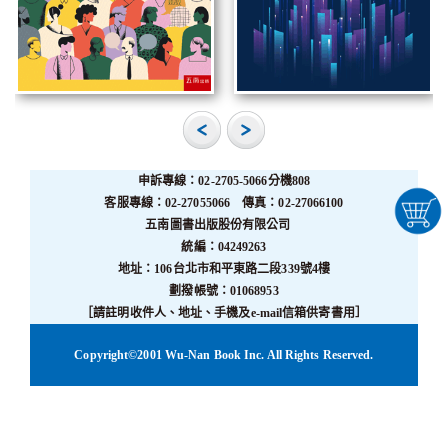
申訴專線：02-2705-5066分機808
客服專線：02-27055066 傳真：02-27066100
五南圖書出版股份有限公司
統編：04249263
地址：106台北市和平東路二段339號4樓
劃撥帳號：01068953
［請註明收件人、地址、手機及e-mail信箱供寄書用］
Copyright©2001 Wu-Nan Book Inc. All Rights Reserved.