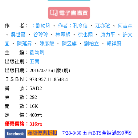
作 者：
：劉幼琍
、
作者：孔令信
、
江亦瑄
、
何吉森
、
吳世豪
、
谷玲玲
、
林翠絹
、
徐也翔
、
康力平
、
許文
宜
、
陳延昇
、
陳彥龍
、
陳昱旗
、
劉柏立
、
賴祥蔚
主 編：
劉幼琍
出版社別：
五南
出版日期：2016/03/16(1版1刷)
ＩＳＢＮ：978-957-11-8548-4
書 號：5AD2
頁 數：292
開 數：16K
定 價：400元
優惠價格：316元
滿額優惠折扣
7/28-8/30 五南BTS全館滿599再9