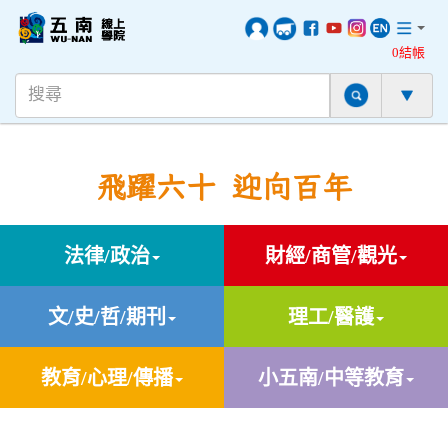
0結帳
飛躍六十 迎向百年
法律/政治
財經/商管/觀光
文/史/哲/期刊
理工/醫護
教育/心理/傳播
小五南/中等教育