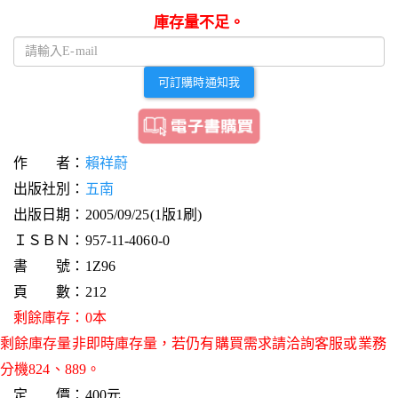
庫存量不足。
可訂購時通知我
作 者：
賴祥蔚
出版社別：
五南
出版日期：2005/09/25(1版1刷)
ＩＳＢＮ：957-11-4060-0
書 號：1Z96
頁 數：212
剩餘庫存：0本
剩餘庫存量非即時庫存量，若仍有購買需求請洽詢客服或業務
分機824、889。
定 價：400元