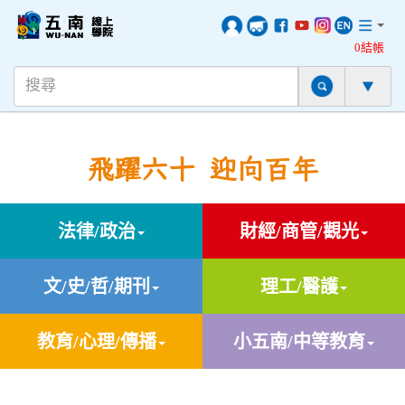
0結帳
飛躍六十 迎向百年
法律/政治
財經/商管/觀光
文/史/哲/期刊
理工/醫護
教育/心理/傳播
小五南/中等教育