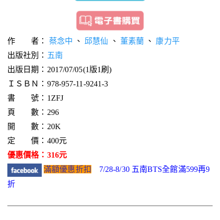
作 者：
蔡念中
、
邱慧仙
、
董素蘭
、
康力平
出版社別：
五南
出版日期：2017/07/05(1版1刷)
ＩＳＢＮ：978-957-11-9241-3
書 號：1ZFJ
頁 數：296
開 數：20K
定 價：400元
優惠價格：316元
滿額優惠折扣
7/28-8/30 五南BTS全館滿599再9
折