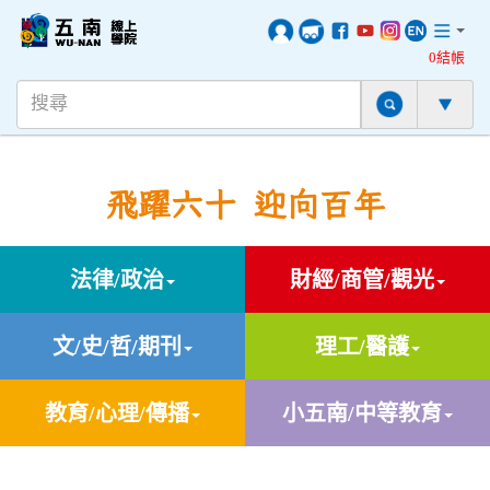
0結帳
飛躍六十 迎向百年
法律/政治
財經/商管/觀光
文/史/哲/期刊
理工/醫護
教育/心理/傳播
小五南/中等教育