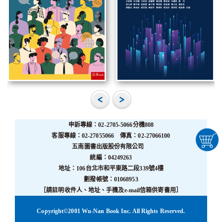
申訴專線：02-2705-5066分機808
客服專線：02-27055066 傳真：02-27066100
五南圖書出版股份有限公司
統編：04249263
地址：106台北市和平東路二段339號4樓
劃撥帳號：01068953
［請註明收件人、地址、手機及e-mail信箱供寄書用］
Copyright©2001 Wu-Nan Book Inc. All Rights Reserved.