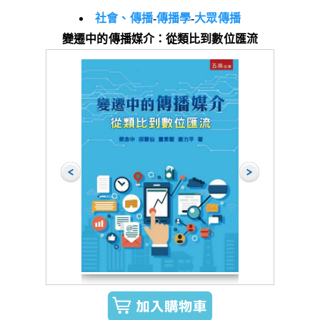
社會、傳播
-
傳播學
-
大眾傳播
變遷中的傳播媒介：從類比到數位匯流