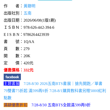
作 者：
黃聰明
出版社別：
五南
出版日期：2026/06/08(1版1刷)
ＩＳＢＮ：978-626-442-394-6
E I S B N：9786264423939
書 號：1QAA
頁 數：279
開 數：20K
定 價：420元
優惠價格：332元
主題書展
7/28-8/30 2026五南BTS書展｜搶先開跑／單書
79雙書75折起 滿599再9折 7/28-8/1購買教科書另贈5000紅利
點數
滿額優惠折扣
7/28-8/30 五南BTS全館滿599再9折