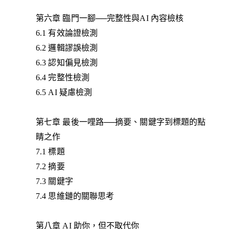
第六章 臨門一腳──完整性與AI 內容檢核
6.1 有效論證檢測
6.2 邏輯謬誤檢測
6.3 認知偏見檢測
6.4 完整性檢測
6.5 AI 疑慮檢測
第七章 最後一哩路──摘要、關鍵字到標題的點
睛之作
7.1 標題
7.2 摘要
7.3 關鍵字
7.4 思維鏈的關聯思考
第八章 AI 助你，但不取代你