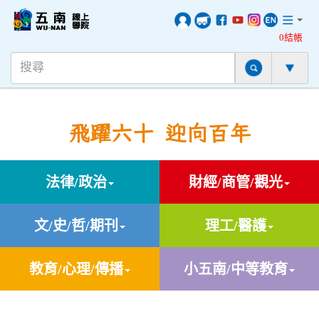
0結帳
飛躍六十 迎向百年
法律/政治
財經/商管/觀光
文/史/哲/期刊
理工/醫護
教育/心理/傳播
小五南/中等教育