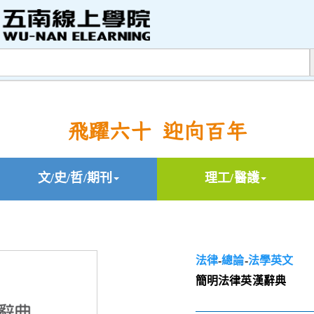
飛躍六十 迎向百年
文/史/哲/期刊
理工/醫護
法律
-
總論
-
法學英文
簡明法律英漢辭典