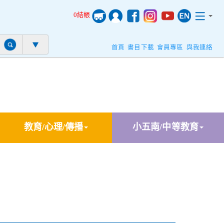
0結帳
首頁
書目下載
會員專區
與我連絡
教育/心理/傳播
小五南/中等教育