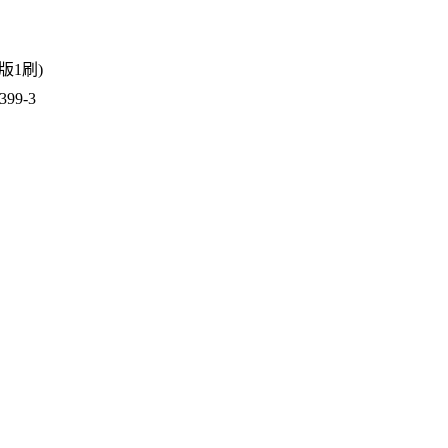
1版1刷)
99-3