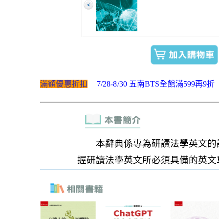
滿額優惠折扣
7/28-8/30 五南BTS全館滿599再9折