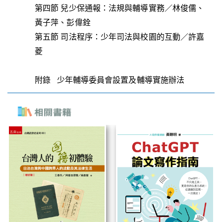
第四節 兒少保通報：法規與輔導實務／林俊儒、
黃子萍、彭偉銓
第五節 司法程序：少年司法與校園的互動／許嘉
菱
附錄 少年輔導委員會設置及輔導實施辦法