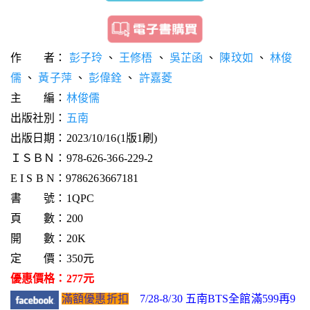
作 者：
彭子玲
、
王修梧
、
吳芷函
、
陳玟如
、
林俊
儒
、
黃子萍
、
彭偉銓
、
許嘉菱
主 編：
林俊儒
出版社別：
五南
出版日期：2023/10/16(1版1刷)
ＩＳＢＮ：978-626-366-229-2
E I S B N：9786263667181
書 號：1QPC
頁 數：200
開 數：20K
定 價：350元
優惠價格：277元
滿額優惠折扣
7/28-8/30 五南BTS全館滿599再9