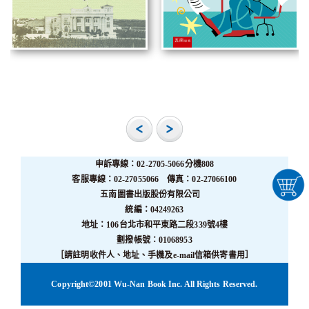
申訴專線：02-2705-5066分機808
客服專線：02-27055066 傳真：02-27066100
五南圖書出版股份有限公司
統編：04249263
地址：106台北市和平東路二段339號4樓
劃撥帳號：01068953
［請註明收件人、地址、手機及e-mail信箱供寄書用］
Copyright©2001 Wu-Nan Book Inc. All Rights Reserved.