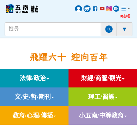
0結帳
飛躍六十 迎向百年
法律/政治
財經/商管/觀光
文/史/哲/期刊
理工/醫護
教育/心理/傳播
小五南/中等教育