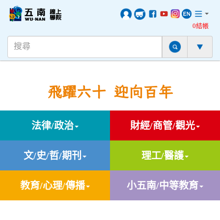
0結帳
飛躍六十 迎向百年
法律/政治
財經/商管/觀光
文/史/哲/期刊
理工/醫護
教育/心理/傳播
小五南/中等教育