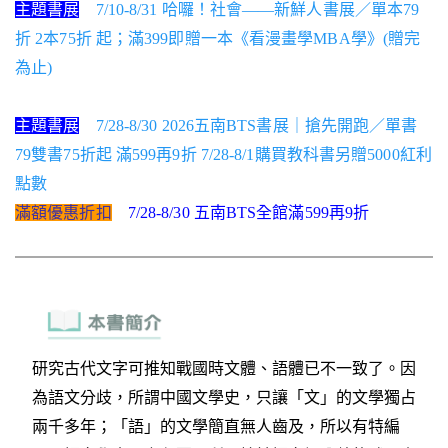
主題書展
7/10-8/31 哈囉！社會——新鮮人書展／單本79
折 2本75折 起；滿399即贈一本《看漫畫學MBA學》(贈完
為止)
主題書展
7/28-8/30 2026五南BTS書展｜搶先開跑／單書
79雙書75折起 滿599再9折 7/28-8/1購買教科書另贈5000紅利
點數
滿額優惠折扣
7/28-8/30 五南BTS全館滿599再9折