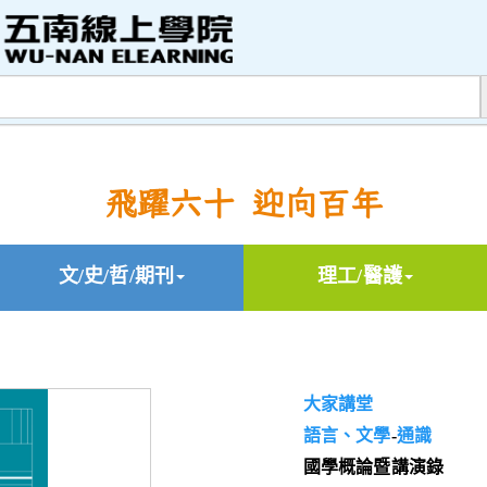
飛躍六十 迎向百年
文/史/哲/期刊
理工/醫護
大家講堂
語言、文學
-
通識
國學概論暨講演錄