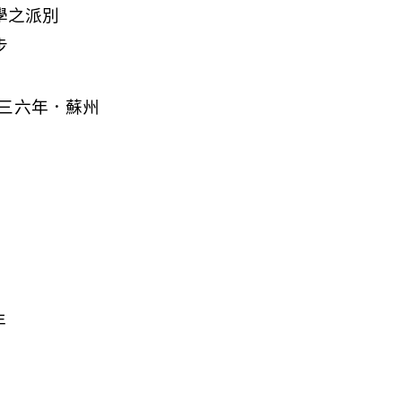
學之派別
步
三六年．蘇州
年