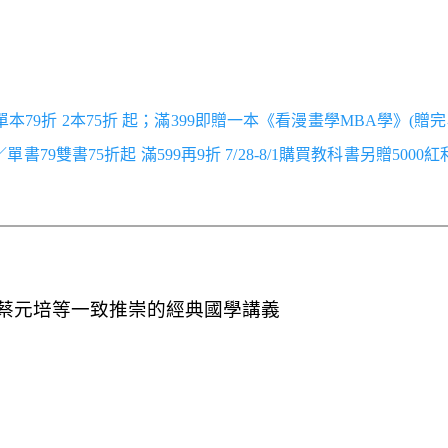
／單本79折 2本75折 起；滿399即贈一本《看漫畫學MBA學》(贈完
跑／單書79雙書75折起 滿599再9折 7/28-8/1購買教科書另贈5000