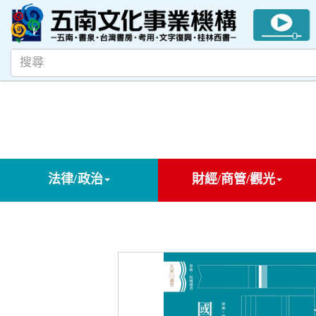
法律/政治
財經/商管/觀光