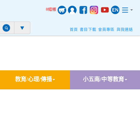
0結帳
首頁
書目下載
會員專區
與我連絡
教育/心理/傳播
小五南/中等教育