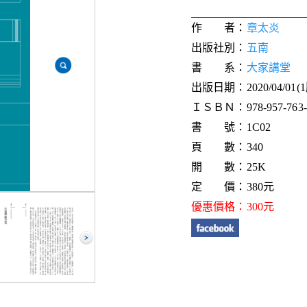
作 者：
章太炎
出版社別：
五南
書 系：
大家講堂
出版日期：2020/04/01(
ＩＳＢＮ：978-957-763-5
書 號：1C02
頁 數：340
開 數：25K
定 價：380元
優惠價格：300元