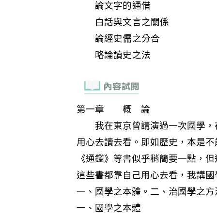
論文字的通借
白話與文言之關係
論經史儒之分合
略論讀史之法