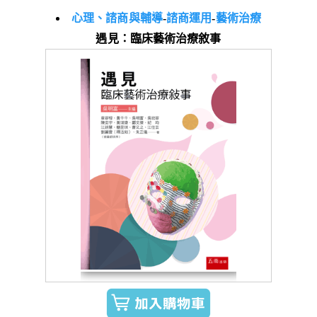
心理、諮商與輔導
-
諮商運用
-
藝術治療
遇見：臨床藝術治療敘事