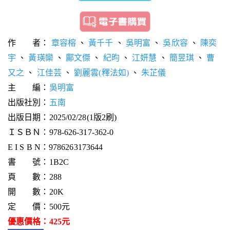
作 者：
章容榕
、
黃千千
、
吳明富
、
吳欣容
、
陳奕
宇
、
黃瑛欒
、
鄺文傑
、
紀昀
、
江妍慧
、
簡昱琪
、
曹
又之
、
江佳芸
、
劉麗雲(釋法如)
、
朱芷儀
主 編：
吳明富
出版社別：
五南
出版日期：2025/02/28(1版2刷)
ＩＳＢＮ：978-626-317-362-0
E I S B N：9786263173644
書 號：1B2C
頁 數：288
開 數：20K
定 價：500元
優惠價格：425元