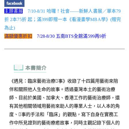
主題書展
7/10-8/31 哈囉！社會——新鮮人書展／單本79
折 2本75折 起；滿399即贈一本《看漫畫學MBA學》(贈完
為止)
滿額優惠折扣
7/28-8/30 五南BTS全館滿599再9折