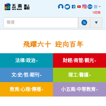
0結帳
飛躍六十 迎向百年
法律/政治
財經/商管/觀光
文/史/哲/期刊
理工/醫護
教育/心理/傳播
小五南/中等教育