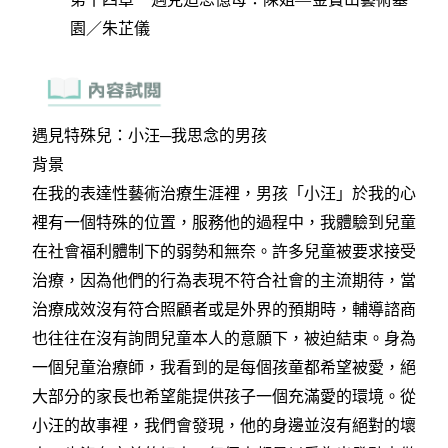
園／朱芷儀