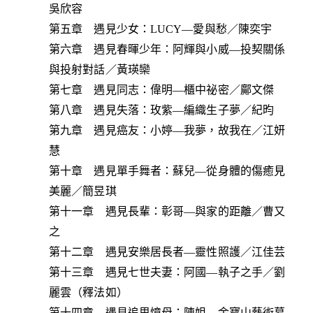
吳欣容
第五章 遇見少女：LUCY—愛與愁／陳奕宇
第六章 遇見春暉少年：阿輝與小威—投契關係
與投射對話／黃瑛欒
第七章 遇見同志：偉明—櫃中祕密／鄺文傑
第八章 遇見失落：玫紫—編織生子夢／紀昀
第九章 遇見癌友：小婷—我夢，故我在／江妍
慧
第十章 遇見單手舞者：蘇兒—從身體的傷癒見
美麗／簡昱琪
第十一章 遇見長輩：彰哥—與家的距離／曹又
之
第十二章 遇見安樂居長者—靈性照護／江佳芸
第十三章 遇見七世夫妻：阿國—執子之手／劉
麗雲（釋法如）
第十四章 遇見追思憶母：陳姐—金寶山藝術墓