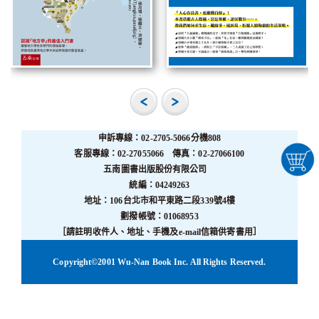
申訴專線：02-2705-5066分機808
客服專線：02-27055066 傳真：02-27066100
五南圖書出版股份有限公司
統編：04249263
地址：106台北市和平東路二段339號4樓
劃撥帳號：01068953
［請註明收件人、地址、手機及e-mail信箱供寄書用］
Copyright©2001 Wu-Nan Book Inc. All Rights Reserved.