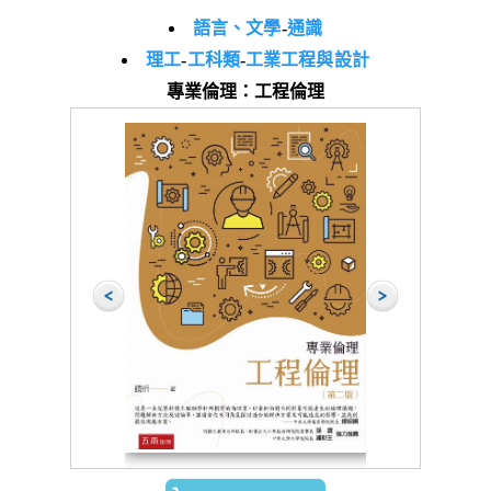
語言、文學
-
通識
理工
-
工科類
-
工業工程與設計
專業倫理：工程倫理