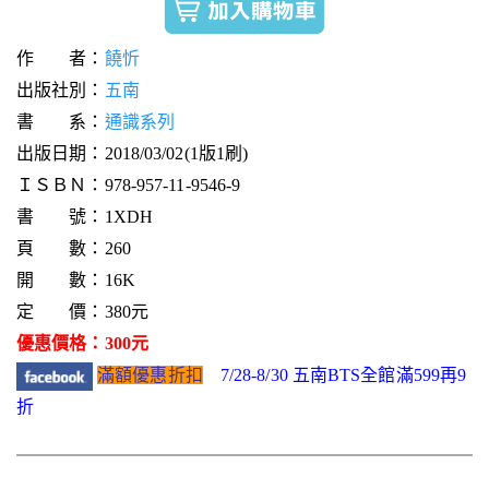
作 者：
饒忻
出版社別：
五南
書 系：
通識系列
出版日期：2018/03/02(1版1刷)
ＩＳＢＮ：978-957-11-9546-9
書 號：1XDH
頁 數：260
開 數：16K
定 價：380元
優惠價格：300元
滿額優惠折扣
7/28-8/30 五南BTS全館滿599再9
折