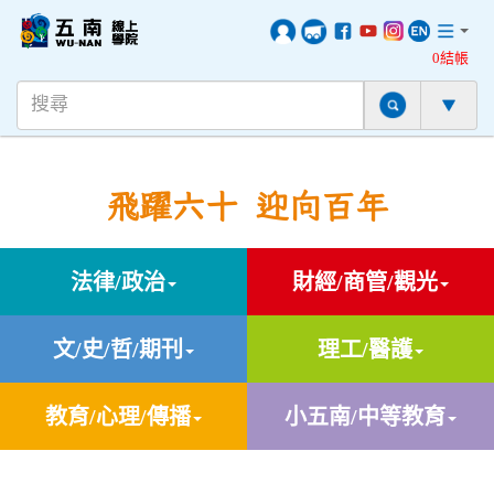
0結帳
飛躍六十 迎向百年
法律/政治
財經/商管/觀光
文/史/哲/期刊
理工/醫護
教育/心理/傳播
小五南/中等教育