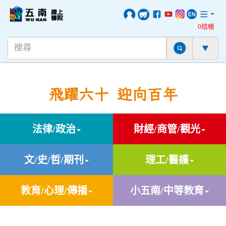
0結帳
飛躍六十 迎向百年
法律/政治
財經/商管/觀光
文/史/哲/期刊
理工/醫護
教育/心理/傳播
小五南/中等教育