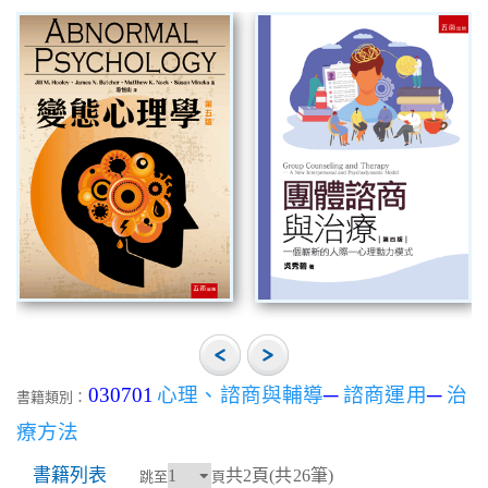
030701
心理、諮商與輔導
─
諮商運用
─
治
書籍類別：
療方法
書籍列表
共2頁(共26筆)
跳至
頁