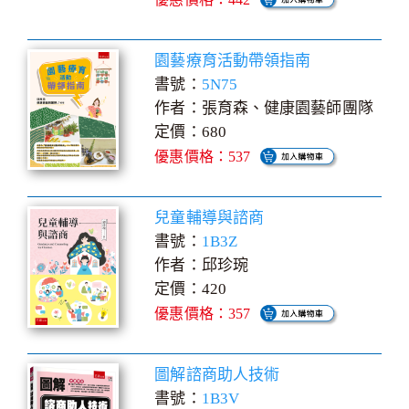
園藝療育活動帶領指南
書號：
5N75
作者：張育森、健康園藝師團隊
定價：680
優惠價格：537
兒童輔導與諮商
書號：
1B3Z
作者：邱珍琬
定價：420
優惠價格：357
圖解諮商助人技術
書號：
1B3V