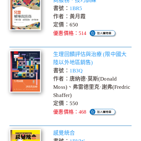
商服務‧技巧訓練
書號：
1BR5
作者：黃月霞
定價：650
優惠價格：514
生理回饋評估與治療 (限中國大
陸以外地區銷售)
書號：
1B3Q
作者：唐納德·莫斯(Donald
Moss)、弗雷德里克·謝弗(Fredric
Shaffer)
定價：550
優惠價格：468
感覺統合