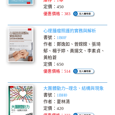
庫存：1本
定價：450
優惠價格：383
心理腫瘤照護的實務與解析
書號：
1B0F
作者：鄭逸如、曾嫦嫦、張琦
郁、楊于婷、黃揚文、李素貞、
黃柏蒼
定價：650
優惠價格：514
大團體動力─理念、結構與現象
書號：
1BH0
作者：夏林清
定價：420