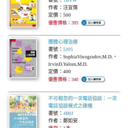
書號：
1BVW
作者：汪宜霈
定價：500
優惠價格：395
團體心理治療
書號：
5J05
作者：SophiaVinogradov,M.D.、
IrvinD.Yalom,M.D.
定價：400
優惠價格：340
不可輕忽的一次電話協談：一次
電話協談模式之建構
書號：
4B0J
作者：鄭如安