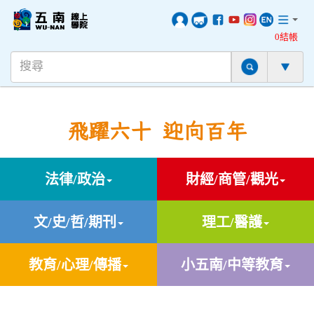
0結帳
飛躍六十 迎向百年
法律/政治
財經/商管/觀光
文/史/哲/期刊
理工/醫護
教育/心理/傳播
小五南/中等教育