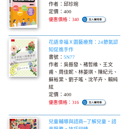
作者：邱珍琬
定價：400
優惠價格：340
花語幸福Ｘ園藝療育：24節氣認
知促進手作
書號：
5N77
作者：吳振發、褚哲維、王文
甫、周佳妮、林晏琪、陳紀元、
蘇裕棠、劉子瑤、沈芊卉、賴純
絃
定價：400
優惠價格：316
兒童輔導與諮商─了解兒童‧諮