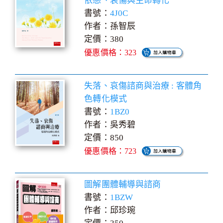
依戀、哀傷與生命轉化
書號：
4J0C
作者：孫智辰
定價：380
優惠價格：323
失落、哀傷諮商與治療 : 客體角
色轉化模式
書號：
1BZ0
作者：吳秀碧
定價：850
優惠價格：723
圖解團體輔導與諮商
書號：
1BZW
作者：邱珍琬