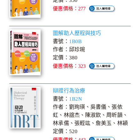
定價：350
優惠價格：277
圖解助人歷程與技巧
書號：
1B0B
作者：邱珍琬
定價：380
優惠價格：323
辯證行為治療
書號：
1B2N
作者：劉珣瑛、吳書儀、張依
虹、林誼杰、陳淑欽、周昕韻、
林承儒、張輊竑、詹美玉、林穎
定價：520
優惠價格：442