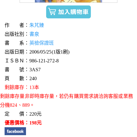
作 者：
朱芃臻
出版社別：
書泉
書 系：
英檢保證班
出版日期：2006/05/25(1版1刷)
ＩＳＢＮ：986-121-272-8
書 號：3AS7
頁 數：240
剩餘庫存：13本
剩餘庫存量非即時庫存量，若仍有購買需求請洽詢客服或業務
分機824、889。
定 價：220元
優惠價格：198元