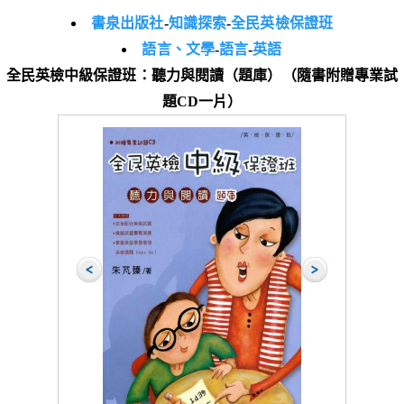
書泉出版社
-
知識探索
-
全民英檢保證班
語言、文學
-
語言
-
英語
全民英檢中級保證班：聽力與閱讀（題庫）（隨書附贈專業試
題CD一片）