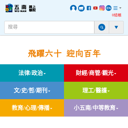
0結帳
飛躍六十 迎向百年
法律/政治
財經/商管/觀光
文/史/哲/期刊
理工/醫護
教育/心理/傳播
小五南/中等教育