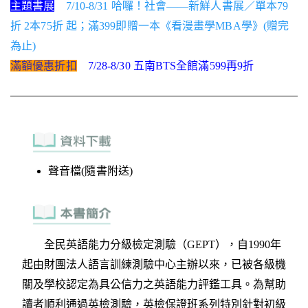
主題書展
7/10-8/31 哈囉！社會——新鮮人書展／單本79
折 2本75折 起；滿399即贈一本《看漫畫學MBA學》(贈完
為止)
滿額優惠折扣
7/28-8/30 五南BTS全館滿599再9折
聲音檔(隨書附送)