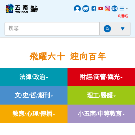
0結帳
飛躍六十 迎向百年
法律/政治
財經/商管/觀光
文/史/哲/期刊
理工/醫護
教育/心理/傳播
小五南/中等教育