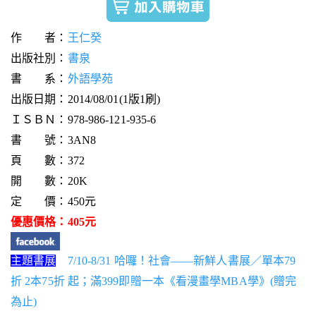
作 者：
王仁癸
出版社別：
書泉
書 系：
外語學苑
出版日期：2014/08/01(1版1刷)
ＩＳＢＮ：978-986-121-935-6
書 號：3AN8
頁 數：372
開 數：20K
定 價：450元
優惠價格：405元
主題書展
7/10-8/31 哈囉！社會——新鮮人書展／單本79
折 2本75折 起；滿399即贈一本《看漫畫學MBA學》(贈完
為止)