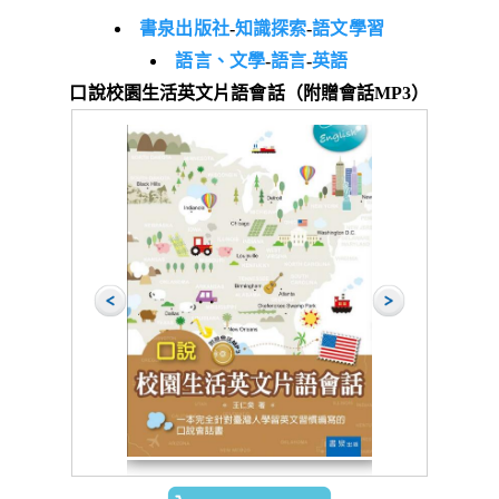
書泉出版社
-
知識探索
-
語文學習
語言、文學
-
語言
-
英語
口說校園生活英文片語會話（附贈會話MP3）