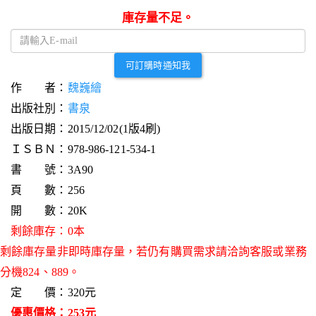
庫存量不足。
可訂購時通知我
作 者：
魏巍繪
出版社別：
書泉
出版日期：2015/12/02(1版4刷)
ＩＳＢＮ：978-986-121-534-1
書 號：3A90
頁 數：256
開 數：20K
剩餘庫存：0本
剩餘庫存量非即時庫存量，若仍有購買需求請洽詢客服或業務
分機824、889。
定 價：320元
優惠價格：253元