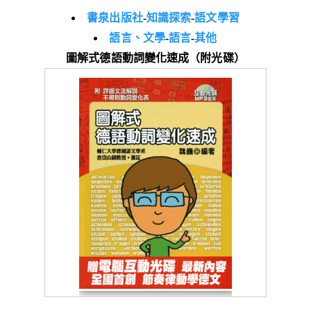
書泉出版社
-
知識探索
-
語文學習
語言、文學
-
語言
-
其他
圖解式德語動詞變化速成（附光碟）