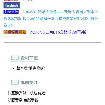
主題書展
7/10-8/31 哈囉！社會——新鮮人書展／單本79
折 2本75折 起；滿399即贈一本《看漫畫學MBA學》(贈完
為止)
滿額優惠折扣
7/28-8/30 五南BTS全館滿599再9折
聲音檔(隨書附送)