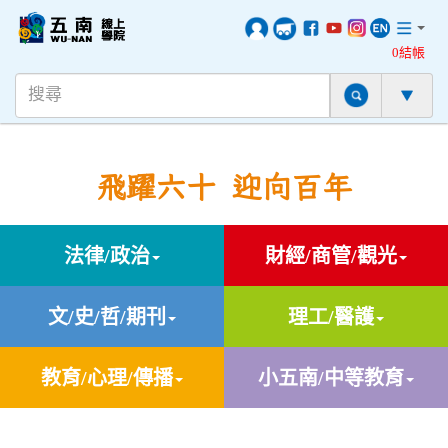
0結帳
飛躍六十 迎向百年
法律/政治
財經/商管/觀光
文/史/哲/期刊
理工/醫護
教育/心理/傳播
小五南/中等教育