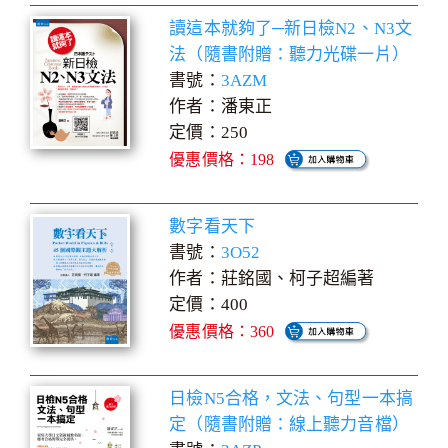
讀這本就夠了─新日檢N2、N3文
法（隨書附贈：聽力光碟一片）
書號：
3AZM
作者：潘東正
定價：250
優惠價格：198
數字看天下
書號：
3O52
作者：莊銘國、柯子超編著
定價：400
優惠價格：360
日檢N5合格，文法、句型一本搞
定（隨書附贈：線上聽力音檔）