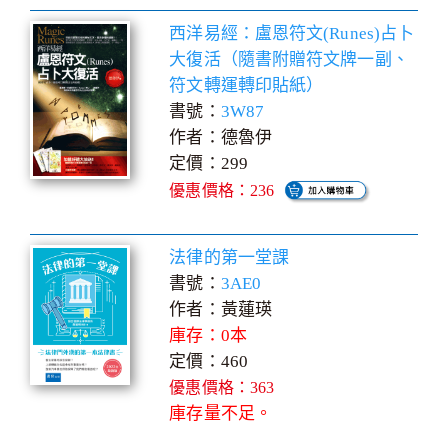
西洋易經：盧恩符文(Runes)占卜
大復活（隨書附贈符文牌一副、
符文轉運轉印貼紙）
書號：
3W87
作者：德魯伊
定價：299
優惠價格：236
法律的第一堂課
書號：
3AE0
作者：黃蓮瑛
庫存：0本
定價：460
優惠價格：363
庫存量不足。