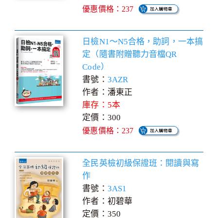
優惠價格：237
日檢N1～N5合格，助詞，一本搞
定（隨書附贈聽力音檔QR
Code）
書號：
3AZR
作者：潘東正
庫存：5本
定價：300
優惠價格：237
全民英檢初級保證班：閱讀與寫
作
書號：
3AS1
作者：初碧華
定價：350