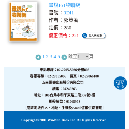
畫說IoT物聯網
書號：
3DI1
作者：郭策著
定價：280
優惠價格：221
1
2
3
4
5
跳至
頁
申訴專線：02-2705-5066分機808
客服專線：02-27055066 傳真：02-27066100
五南圖書出版股份有限公司
統編：04249263
地址：106台北市和平東路二段339號4樓
劃撥帳號：01068953
［請註明收件人、地址、手機及e-mail信箱供寄書用］
Copyright©2001 Wu-Nan Book Inc. All Rights Reserved.