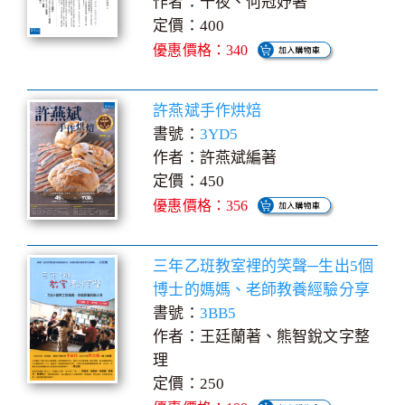
作者：十夜、何冠妤著
定價：400
優惠價格：340
許燕斌手作烘焙
書號：
3YD5
作者：許燕斌編著
定價：450
優惠價格：356
三年乙班教室裡的笑聲─生出5個
博士的媽媽、老師教養經驗分享
書號：
3BB5
作者：王廷蘭著、熊智銳文字整
理
定價：250