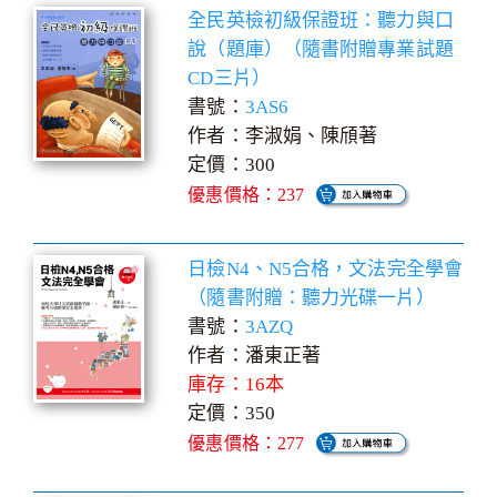
全民英檢初級保證班：聽力與口
說（題庫）（隨書附贈專業試題
CD三片）
書號：
3AS6
作者：李淑娟、陳頎著
定價：300
優惠價格：237
日檢N4、N5合格，文法完全學會
（隨書附贈：聽力光碟一片）
書號：
3AZQ
作者：潘東正著
庫存：16本
定價：350
優惠價格：277