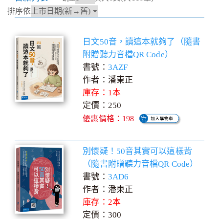
排序依
日文50音，讀這本就夠了（隨書
附贈聽力音檔QR Code）
書號：
3AZF
作者：潘東正
庫存：1本
定價：250
優惠價格：198
別懷疑！50音其實可以這樣背
（隨書附贈聽力音檔QR Code）
書號：
3AD6
作者：潘東正
庫存：2本
定價：300