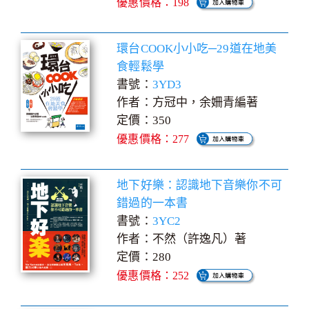
優惠價格：198
環台COOK小小吃─29道在地美
食輕鬆學
書號：
3YD3
作者：方冠中，余姍青編著
定價：350
優惠價格：277
地下好樂：認識地下音樂你不可
錯過的一本書
書號：
3YC2
作者：不然（許逸凡）著
定價：280
優惠價格：252