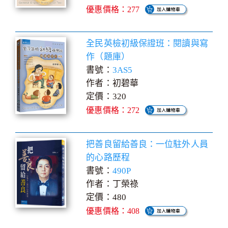
優惠價格：277
全民英檢初級保證班：閱讀與寫
作（題庫）
書號：
3AS5
作者：初碧華
定價：320
優惠價格：272
把善良留給善良：一位駐外人員
的心路歷程
書號：
490P
作者：丁榮祿
定價：480
優惠價格：408