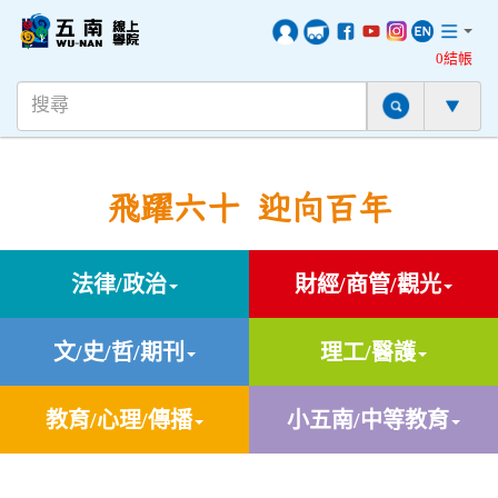
0結帳
飛躍六十 迎向百年
法律/政治
財經/商管/觀光
文/史/哲/期刊
理工/醫護
教育/心理/傳播
小五南/中等教育