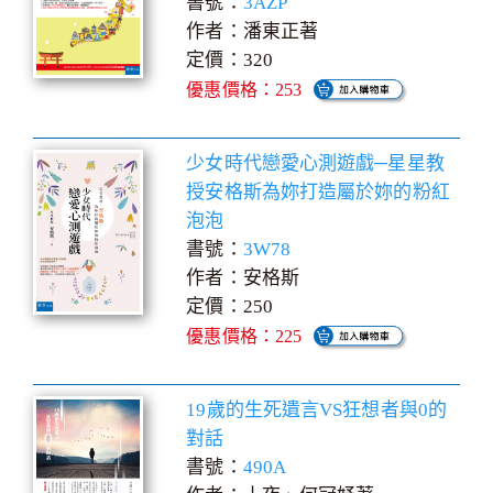
書號：
3AZP
作者：潘東正著
定價：320
優惠價格：253
少女時代戀愛心測遊戲─星星教
授安格斯為妳打造屬於妳的粉紅
泡泡
書號：
3W78
作者：安格斯
定價：250
優惠價格：225
19歲的生死遺言VS狂想者與0的
對話
書號：
490A