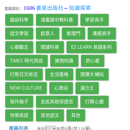
1606
書泉出版社
─
知識探索
書籍類別：
圖說科學
漫畫國中教科書
學習高手
語文學習
創意人
推理門
溝通高手
心靈勵志
閱讀科普
EZ LEARN 易讀系列
TIMES 時代用語
擁抱知識
舒心靈
打敗日文檢定
生活風格
開運大補帖
NEW CULTURE
心測站
滿分王
寫作箱子
全民英檢保證班
打開心靈
快樂英語
其他語文
其他
書籍列表
共6頁(共116筆)
跳至
頁