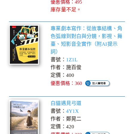
優惠價格：495
庫存量不足。
專業劇本寫作：從故事結構、角
色弧線到對白與分鏡，影視、舞
臺、短影音全實作（附AI提示
詞）
書號：
1Z1L
作者：施百俊
定價：400
優惠價格：360
白貓遇見弓道
書號：
4Y1X
作者：鄭晃二
定價：420