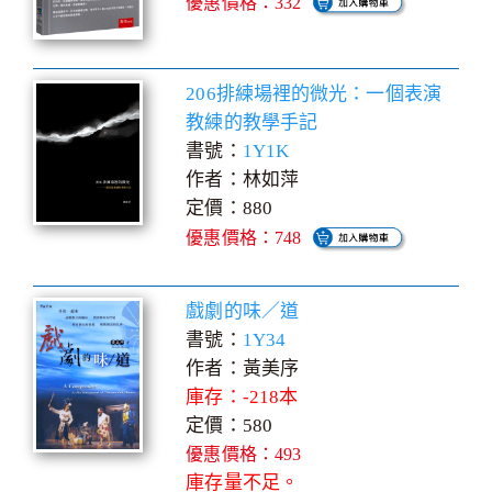
優惠價格：332
206排練場裡的微光：一個表演
教練的教學手記
書號：
1Y1K
作者：林如萍
定價：880
優惠價格：748
戲劇的味／道
書號：
1Y34
作者：黃美序
庫存：-218本
定價：580
優惠價格：493
庫存量不足。