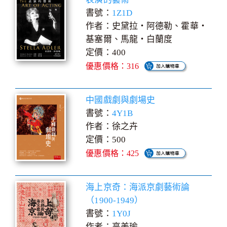
書號：
1Z1D
作者：史黛拉‧阿德勒、霍華‧
基塞爾、馬龍‧白蘭度
定價：400
優惠價格：316
中國戲劇與劇場史
書號：
4Y1B
作者：徐之卉
定價：500
優惠價格：425
海上京奇：海派京劇藝術論
（1900-1949）
書號：
1Y0J
作者：高美瑜