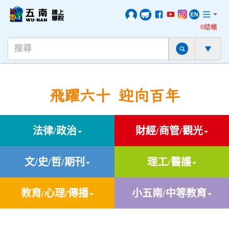
0結帳
飛躍六十 迎向百年
法律/政治
財經/商管/觀光
文/史/哲/期刊
理工/醫護
教育/心理/傳播
小五南/中等教育