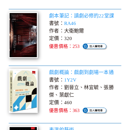
劇本筆記：讀劇必修的22堂課
書號：
RA46
作者：大衛鮑爾
定價：320
優惠價格：253
戲劇概論：戲劇到劇場一本通
書號：
1Y2V
作者：劉晉立、林宜毓、張勝
傑、葉獻仁
定價：460
優惠價格：363
表演的藝術