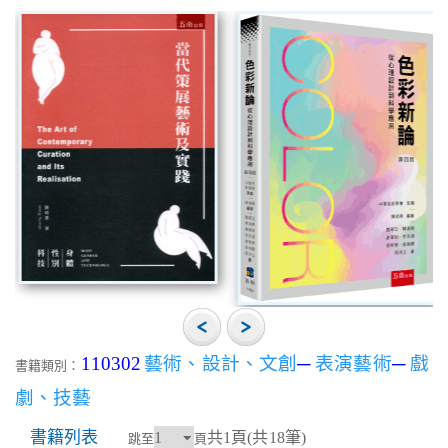
110302
藝術、設計、文創
─
表演藝術
─
戲
書籍類別：
劇、技藝
書籍列表
共1頁(共18筆)
跳至
頁