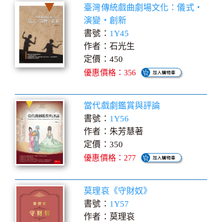
臺灣傳統戲曲劇場文化：儀式‧
演變‧創新
書號：
1Y45
作者：石光生
定價：450
優惠價格：356
當代戲劇鑑賞與評論
書號：
1Y56
作者：朱芳慧著
定價：350
優惠價格：277
莫理哀《守財奴》
書號：
1Y57
作者：莫理哀