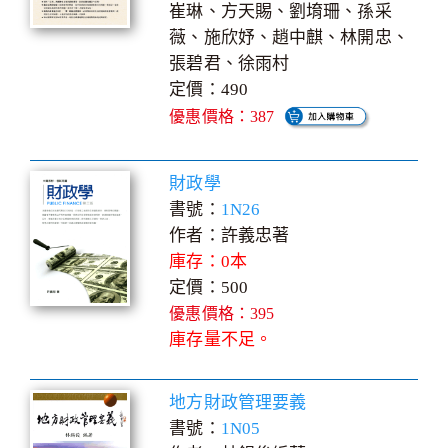
崔琳、方天賜、劉堉珊、孫采
薇、施欣妤、趙中麒、林開忠、
張碧君、徐雨村
定價：490
優惠價格：387
財政學
書號：
1N26
作者：許義忠著
庫存：0本
定價：500
優惠價格：395
庫存量不足。
地方財政管理要義
書號：
1N05