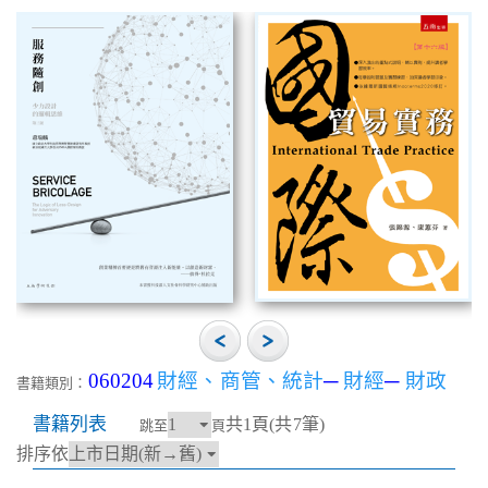
060204
財經、商管、統計
─
財經
─
財政
書籍類別：
書籍列表
共1頁(共7筆)
跳至
頁
排序依