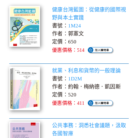
健康台灣藍圖：從健康的國際視
野與本土實踐
書號：
1M24
作者：郭憲文
定價：650
優惠價格：514
就業、利息和貨幣的一般理論
書號：
1D2M
作者：約翰．梅納德．凱因斯
定價：520
優惠價格：411
公共事務：洞悉社會議題，汲取
各國智庫