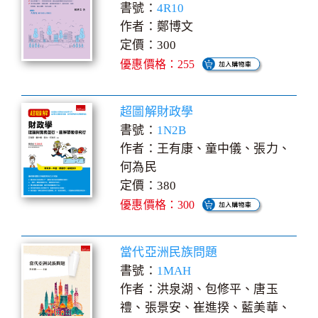
書號：
4R10
作者：鄭博文
定價：300
優惠價格：255
超圖解財政學
書號：
1N2B
作者：王有康、童中儀、張力、
何為民
定價：380
優惠價格：300
當代亞洲民族問題
書號：
1MAH
作者：洪泉湖、包修平、唐玉
禮、張景安、崔進揆、藍美華、