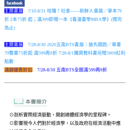
主題書展
7/10-8/31 哈囉！社會——新鮮人書展／單本79
折 2本75折 起；滿399即贈一本《看漫畫學MBA學》(贈完
為止)
主題書展
7/28-8/30 2026五南BTS書展｜搶先開跑／單書
79雙書75折起 滿599再9折 7/28-8/1購買教科書另贈5000紅利
點數
滿額優惠折扣
7/28-8/30 五南BTS全館滿599再9折