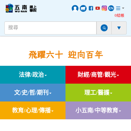
0結帳
飛躍六十 迎向百年
法律/政治
財經/商管/觀光
文/史/哲/期刊
理工/醫護
教育/心理/傳播
小五南/中等教育