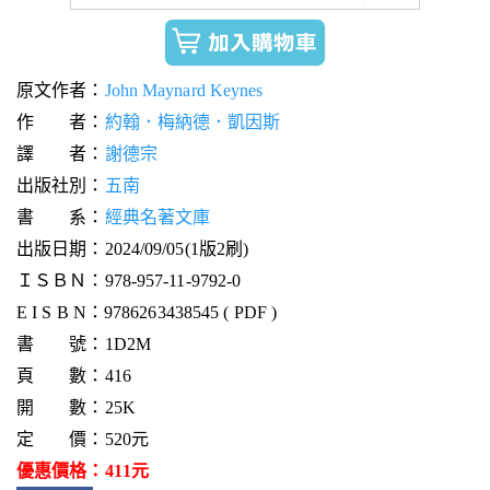
原文作者：
John Maynard Keynes
作 者：
約翰．梅納德．凱因斯
譯 者：
謝德宗
出版社別：
五南
書 系：
經典名著文庫
出版日期：2024/09/05(1版2刷)
ＩＳＢＮ：978-957-11-9792-0
E I S B N：9786263438545 ( PDF )
書 號：1D2M
頁 數：416
開 數：25K
定 價：520元
優惠價格：411元