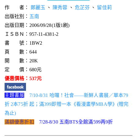
作 者：
鄭麗玉
、
陳秀蓉
、
危芷芬
、
留佳莉
出版社別：
五南
出版日期：2006/09/28(1版1刷)
ＩＳＢＮ：957-11-4381-2
書 號：1BW2
頁 數：644
開 數：20K
定 價：680元
優惠價格：537元
主題書展
7/10-8/31 哈囉！社會——新鮮人書展／單本79
折 2本75折 起；滿399即贈一本《看漫畫學MBA學》(贈完
為止)
滿額優惠折扣
7/28-8/30 五南BTS全館滿599再9折