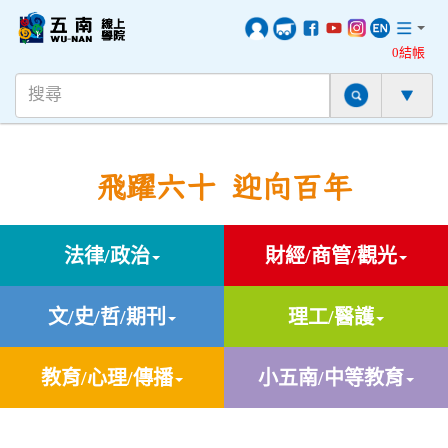
0結帳
飛躍六十 迎向百年
法律/政治
財經/商管/觀光
文/史/哲/期刊
理工/醫護
教育/心理/傳播
小五南/中等教育