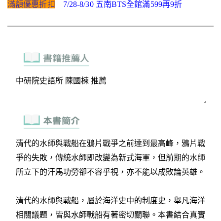
滿額優惠折扣
7/28-8/30 五南BTS全館滿599再9折