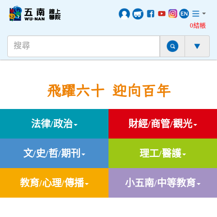
0結帳
飛躍六十 迎向百年
法律/政治
財經/商管/觀光
文/史/哲/期刊
理工/醫護
教育/心理/傳播
小五南/中等教育