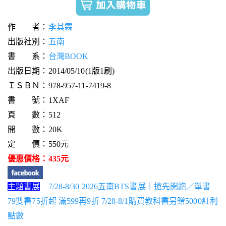
作 者：
李其霖
出版社別：
五南
書 系：
台灣BOOK
出版日期：2014/05/10(1版1刷)
ＩＳＢＮ：978-957-11-7419-8
書 號：1XAF
頁 數：512
開 數：20K
定 價：550元
優惠價格：435元
主題書展
7/28-8/30 2026五南BTS書展｜搶先開跑／單書
79雙書75折起 滿599再9折 7/28-8/1購買教科書另贈5000紅利
點數