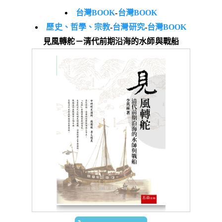
台灣BOOK
-
台灣BOOK
歷史、哲學、宗教
-
台灣研究
-
台灣BOOK
見風轉舵－清代前期沿海的水師與戰船